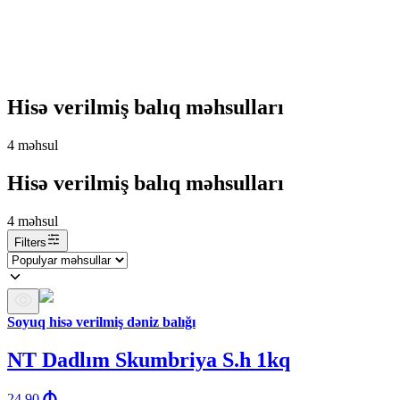
Hisə verilmiş balıq məhsulları
4
məhsul
Hisə verilmiş balıq məhsulları
4
məhsul
Filters
Soyuq hisə verilmiş dəniz balığı
NT Dadlım Skumbriya S.h 1kq
24.90