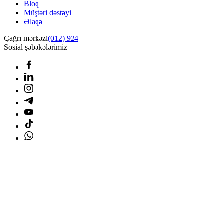
Bloq
Müştəri dəstəyi
Əlaqə
Çağrı mərkəzi
(012) 924
Sosial şəbəkələrimiz