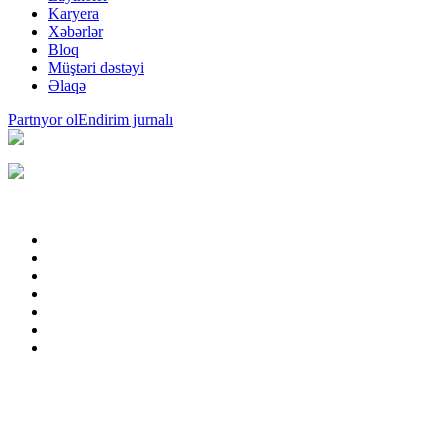
Karyera
Xəbərlər
Bloq
Müştəri dəstəyi
Əlaqə
Partnyor ol
Endirim jurnalı