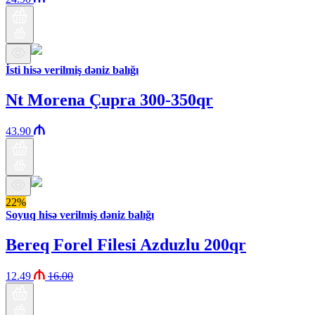
İsti hisə verilmiş dəniz balığı
Nt Morena Çupra 300-350qr
43.90
22%
Soyuq hisə verilmiş dəniz balığı
Bereq Forel Filesi Azduzlu 200qr
12.49
16.00