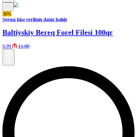
36%
Soyuq hisə verilmiş dəniz balığı
Baltiyskiy Bereq Forel Filesi 100qr
6.99
11.00