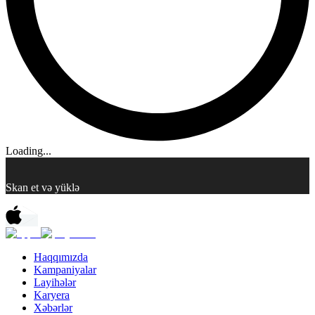
Loading...
Skan et və yüklə
Haqqımızda
Kampaniyalar
Layihələr
Karyera
Xəbərlər