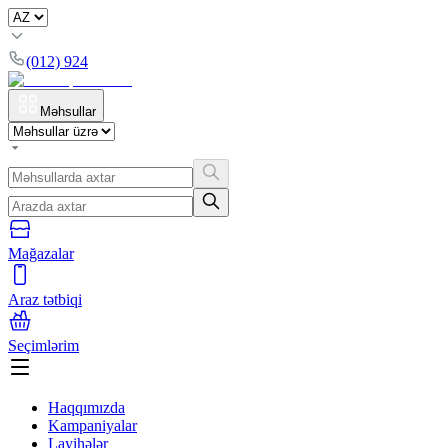
(012) 924
Məhsullar
Mağazalar
Araz tətbiqi
Seçimlərim
Haqqımızda
Kampaniyalar
Layihələr