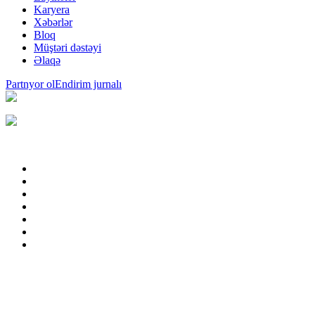
Karyera
Xəbərlər
Bloq
Müştəri dəstəyi
Əlaqə
Partnyor ol
Endirim jurnalı