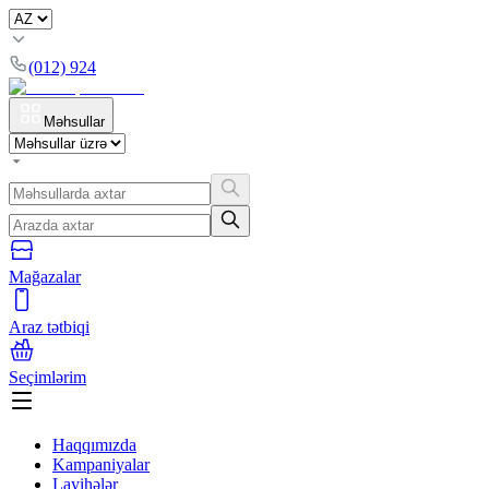
(012) 924
Məhsullar
Mağazalar
Araz tətbiqi
Seçimlərim
Haqqımızda
Kampaniyalar
Layihələr