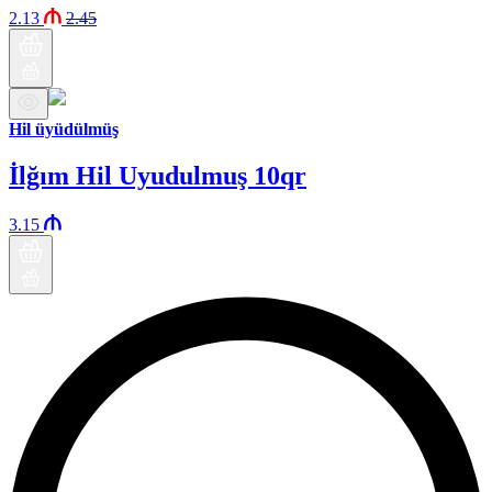
2.13
2.45
Hil üyüdülmüş
İlğım Hil Uyudulmuş 10qr
3.15