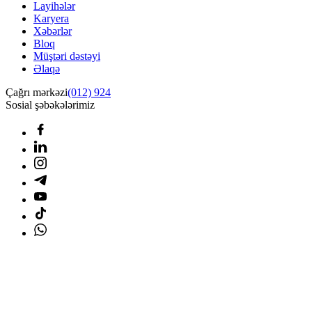
Layihələr
Karyera
Xəbərlər
Bloq
Müştəri dəstəyi
Əlaqə
Çağrı mərkəzi
(012) 924
Sosial şəbəkələrimiz