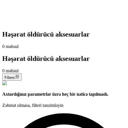
Həşərat öldürücü aksesuarlar
0
məhsul
Həşərat öldürücü aksesuarlar
0
məhsul
Filters
Axtardığınız parametrlər üzrə heç bir nəticə tapılmadı.
Zəhmət olmasa, filteri tənzimləyin