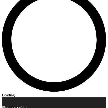
Loading...
Skan et və yüklə