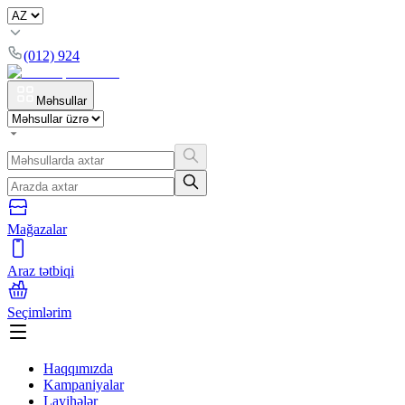
(012) 924
Məhsullar
Mağazalar
Araz tətbiqi
Seçimlərim
Haqqımızda
Kampaniyalar
Layihələr