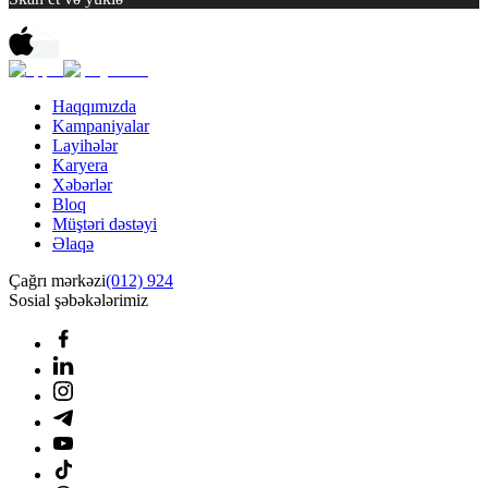
Haqqımızda
Kampaniyalar
Layihələr
Karyera
Xəbərlər
Bloq
Müştəri dəstəyi
Əlaqə
Çağrı mərkəzi
(012) 924
Sosial şəbəkələrimiz