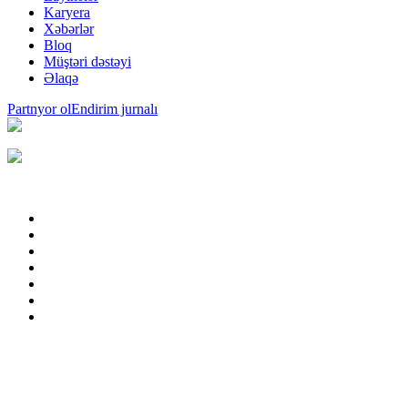
Karyera
Xəbərlər
Bloq
Müştəri dəstəyi
Əlaqə
Partnyor ol
Endirim jurnalı