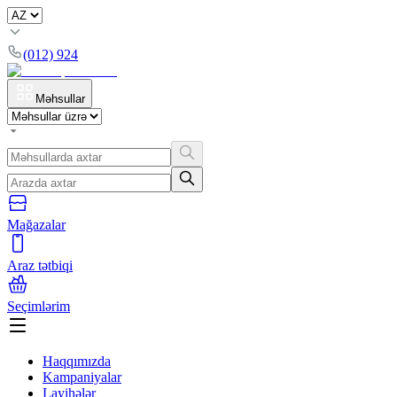
(012) 924
Məhsullar
Mağazalar
Araz tətbiqi
Seçimlərim
Haqqımızda
Kampaniyalar
Layihələr