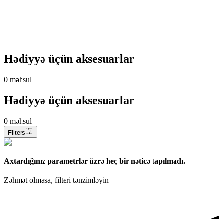
Hədiyyə üçün aksesuarlar
0
məhsul
Hədiyyə üçün aksesuarlar
0
məhsul
Filters
Axtardığınız parametrlər üzrə heç bir nəticə tapılmadı.
Zəhmət olmasa, filteri tənzimləyin