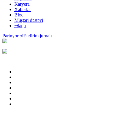
Karyera
Xəbərlər
Bloq
Müştəri dəstəyi
Əlaqə
Partnyor ol
Endirim jurnalı