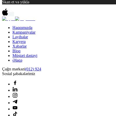
Skan et və yüklə
Haqqımızda
Kampaniyalar
Layihələr
Karyera
Xəbərlər
Bloq
Müştəri dəstəyi
Əlaqə
Çağrı mərkəzi
(012) 924
Sosial şəbəkələrimiz