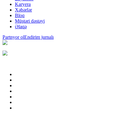
Karyera
Xəbərlər
Bloq
Müştəri dəstəyi
Əlaqə
Partnyor ol
Endirim jurnalı