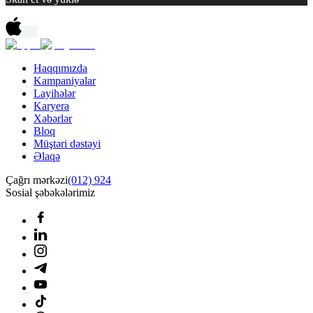
Haqqımızda
Kampaniyalar
Layihələr
Karyera
Xəbərlər
Bloq
Müştəri dəstəyi
Əlaqə
Çağrı mərkəzi
(012) 924
Sosial şəbəkələrimiz