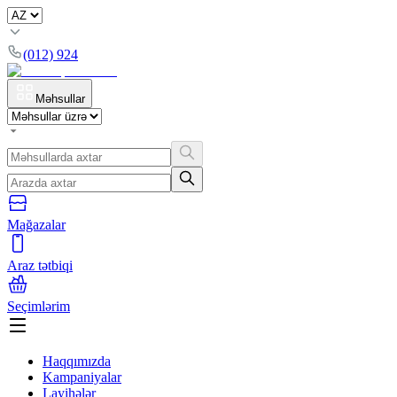
(012) 924
Məhsullar
Mağazalar
Araz tətbiqi
Seçimlərim
Haqqımızda
Kampaniyalar
Layihələr