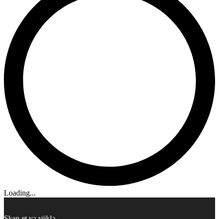
Loading...
Skan et və yüklə