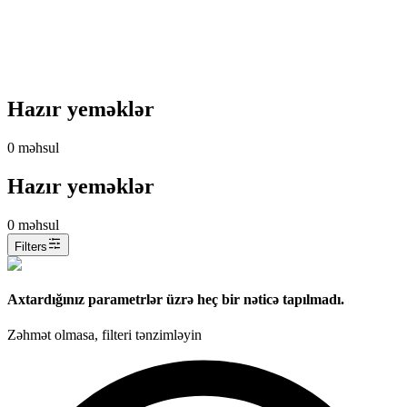
Hazır yeməklər
0
məhsul
Hazır yeməklər
0
məhsul
Filters
Axtardığınız parametrlər üzrə heç bir nəticə tapılmadı.
Zəhmət olmasa, filteri tənzimləyin