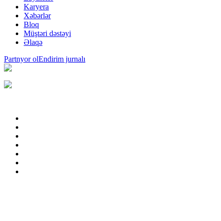
Karyera
Xəbərlər
Bloq
Müştəri dəstəyi
Əlaqə
Partnyor ol
Endirim jurnalı