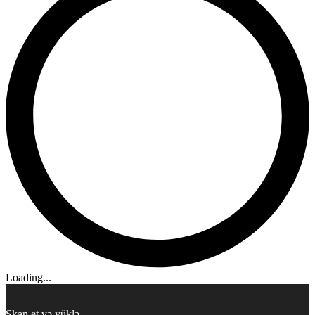
Loading...
Skan et və yüklə