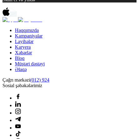
Haqqımızda
Kampaniyalar
Layihələr
Karyera
Xəbərlər
Bloq
Müştəri dəstəyi
Əlaqə
Çağrı mərkəzi
(012) 924
Sosial şəbəkələrimiz