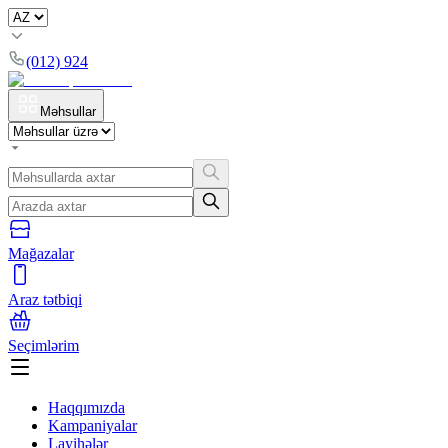
(012) 924
Məhsullar
Mağazalar
Araz tətbiqi
Seçimlərim
Haqqımızda
Kampaniyalar
Layihələr