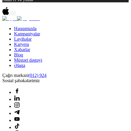
Haqqımızda
Kampaniyalar
Layihələr
Karyera
Xəbərlər
Bloq
Müştəri dəstəyi
Əlaqə
Çağrı mərkəzi
(012) 924
Sosial şəbəkələrimiz