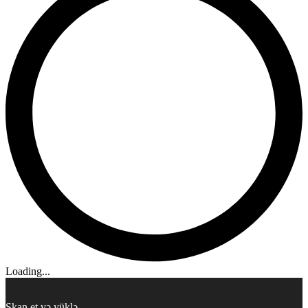
Loading...
Skan et və yüklə