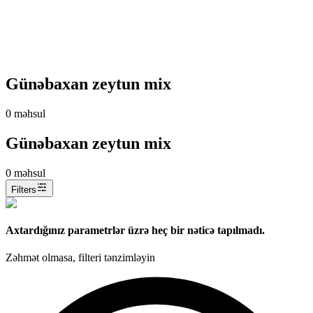
Günəbaxan zeytun mix
0
məhsul
Günəbaxan zeytun mix
0
məhsul
Filters
Axtardığınız parametrlər üzrə heç bir nəticə tapılmadı.
Zəhmət olmasa, filteri tənzimləyin