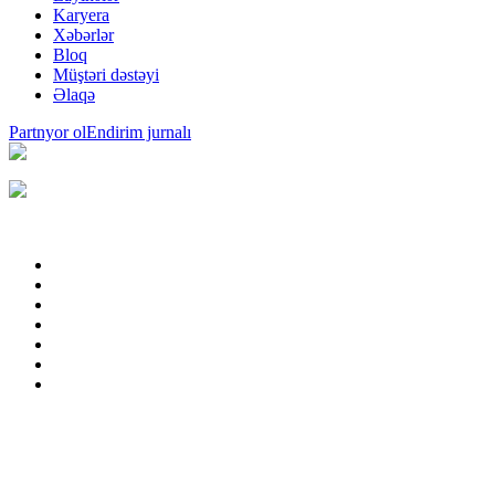
Karyera
Xəbərlər
Bloq
Müştəri dəstəyi
Əlaqə
Partnyor ol
Endirim jurnalı