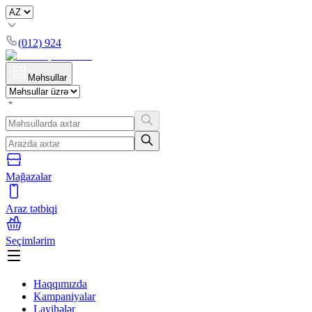
(012) 924
Məhsullar
Mağazalar
Araz tətbiqi
Seçimlərim
Haqqımızda
Kampaniyalar
Layihələr