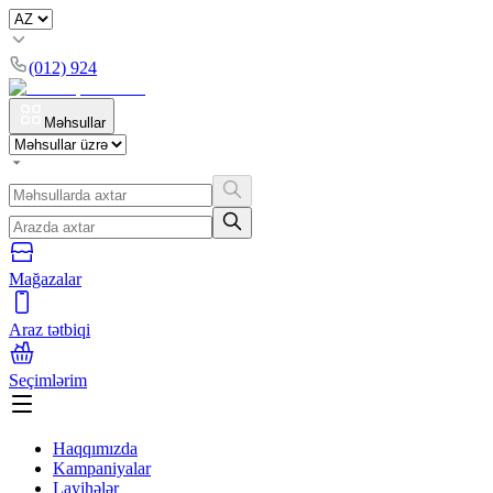
(012) 924
Məhsullar
Mağazalar
Araz tətbiqi
Seçimlərim
Haqqımızda
Kampaniyalar
Layihələr