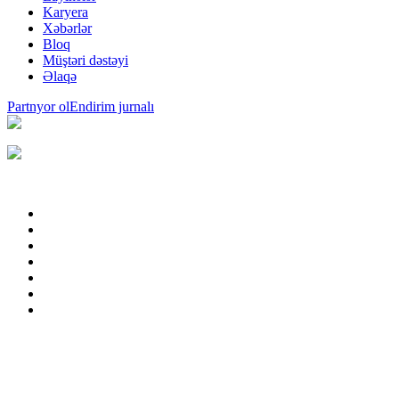
Karyera
Xəbərlər
Bloq
Müştəri dəstəyi
Əlaqə
Partnyor ol
Endirim jurnalı