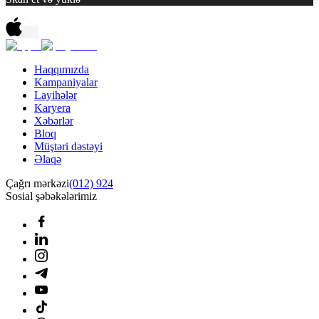
Haqqımızda
Kampaniyalar
Layihələr
Karyera
Xəbərlər
Bloq
Müştəri dəstəyi
Əlaqə
Çağrı mərkəzi
(012) 924
Sosial şəbəkələrimiz