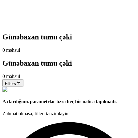
Günəbaxan tumu çəki
0
məhsul
Günəbaxan tumu çəki
0
məhsul
Filters
Axtardığınız parametrlər üzrə heç bir nəticə tapılmadı.
Zəhmət olmasa, filteri tənzimləyin