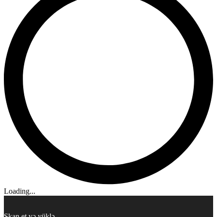
Loading...
Skan et və yüklə