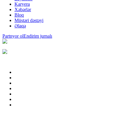
Karyera
Xəbərlər
Bloq
Müştəri dəstəyi
Əlaqə
Partnyor ol
Endirim jurnalı