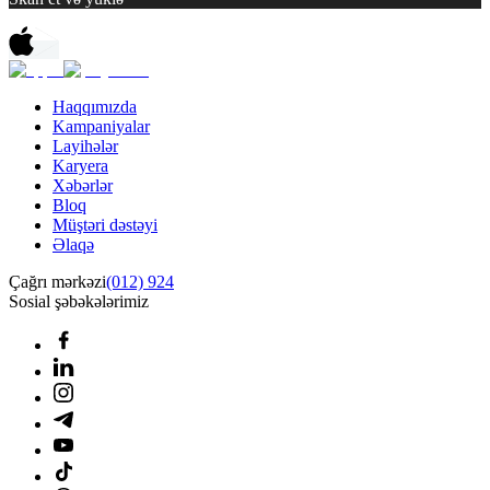
Haqqımızda
Kampaniyalar
Layihələr
Karyera
Xəbərlər
Bloq
Müştəri dəstəyi
Əlaqə
Çağrı mərkəzi
(012) 924
Sosial şəbəkələrimiz