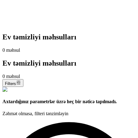
Ev təmizliyi məhsulları
0
məhsul
Ev təmizliyi məhsulları
0
məhsul
Filters
Axtardığınız parametrlər üzrə heç bir nəticə tapılmadı.
Zəhmət olmasa, filteri tənzimləyin