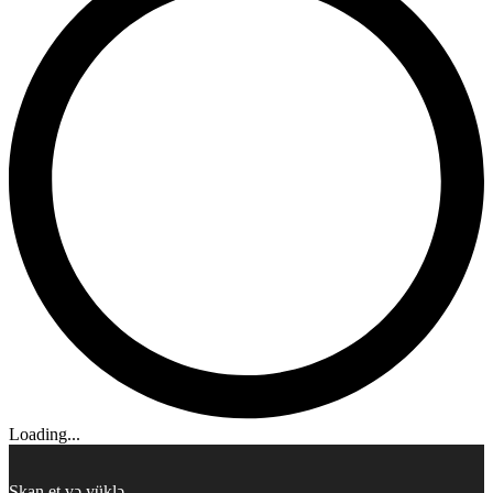
Loading...
Skan et və yüklə