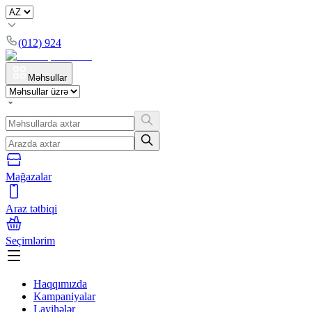
(012) 924
Məhsullar
Mağazalar
Araz tətbiqi
Seçimlərim
Haqqımızda
Kampaniyalar
Layihələr