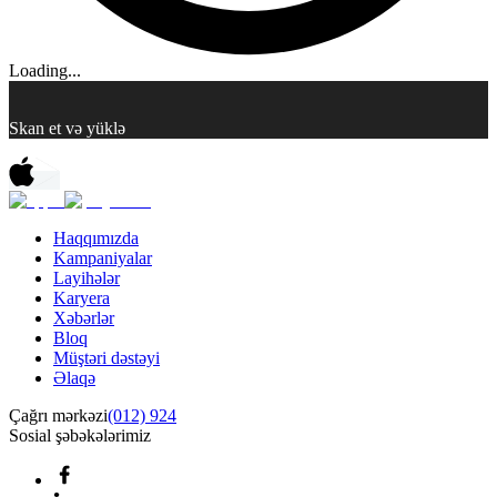
Loading...
Skan et və yüklə
Haqqımızda
Kampaniyalar
Layihələr
Karyera
Xəbərlər
Bloq
Müştəri dəstəyi
Əlaqə
Çağrı mərkəzi
(012) 924
Sosial şəbəkələrimiz