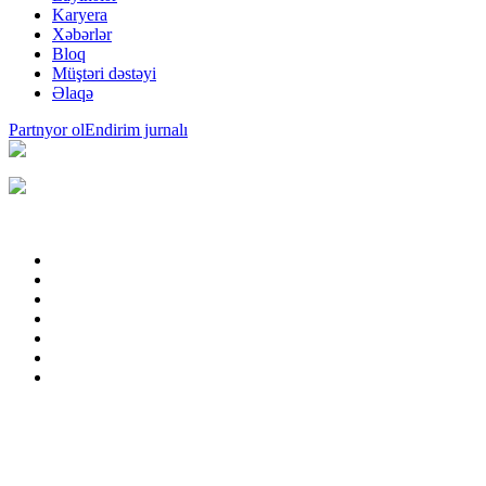
Karyera
Xəbərlər
Bloq
Müştəri dəstəyi
Əlaqə
Partnyor ol
Endirim jurnalı