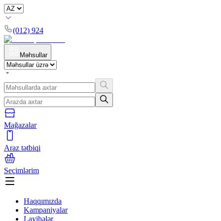
(012) 924
Məhsullar
Mağazalar
Araz tətbiqi
Seçimlərim
Haqqımızda
Kampaniyalar
Layihələr