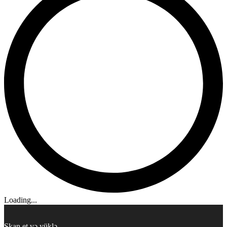
Loading...
Skan et və yüklə