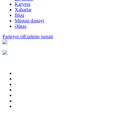
Karyera
Xəbərlər
Bloq
Müştəri dəstəyi
Əlaqə
Partnyor ol
Endirim jurnalı