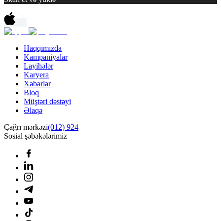
Haqqımızda
Kampaniyalar
Layihələr
Karyera
Xəbərlər
Bloq
Müştəri dəstəyi
Əlaqə
Çağrı mərkəzi
(012) 924
Sosial şəbəkələrimiz