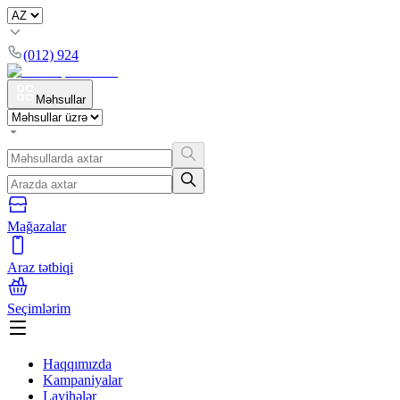
(012) 924
Məhsullar
Mağazalar
Araz tətbiqi
Seçimlərim
Haqqımızda
Kampaniyalar
Layihələr