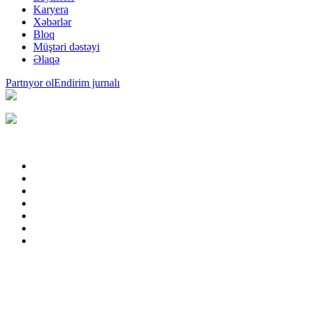
Karyera
Xəbərlər
Bloq
Müştəri dəstəyi
Əlaqə
Partnyor ol
Endirim jurnalı