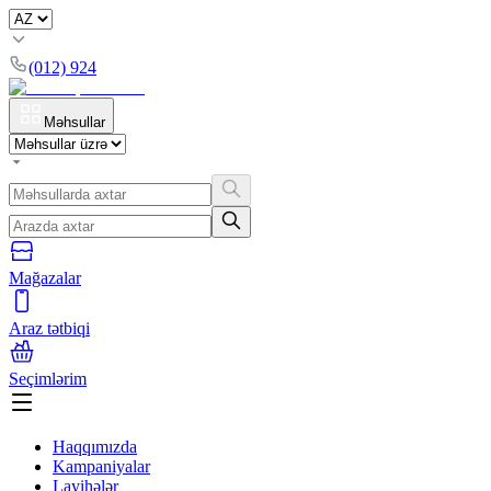
(012) 924
Məhsullar
Mağazalar
Araz tətbiqi
Seçimlərim
Haqqımızda
Kampaniyalar
Layihələr