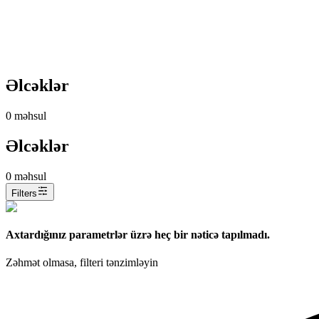
Əlcəklər
0
məhsul
Əlcəklər
0
məhsul
Filters
Axtardığınız parametrlər üzrə heç bir nəticə tapılmadı.
Zəhmət olmasa, filteri tənzimləyin