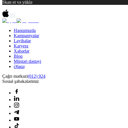
Skan et və yüklə
Haqqımızda
Kampaniyalar
Layihələr
Karyera
Xəbərlər
Bloq
Müştəri dəstəyi
Əlaqə
Çağrı mərkəzi
(012) 924
Sosial şəbəkələrimiz