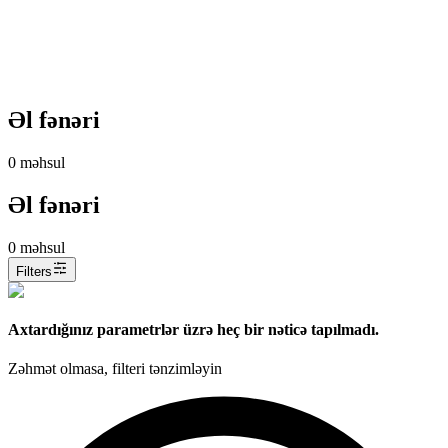
Əl fənəri
0
məhsul
Əl fənəri
0
məhsul
Filters
Axtardığınız parametrlər üzrə heç bir nəticə tapılmadı.
Zəhmət olmasa, filteri tənzimləyin