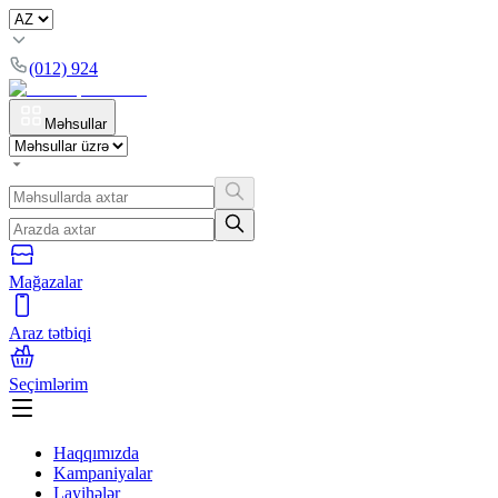
(012) 924
Məhsullar
Mağazalar
Araz tətbiqi
Seçimlərim
Haqqımızda
Kampaniyalar
Layihələr