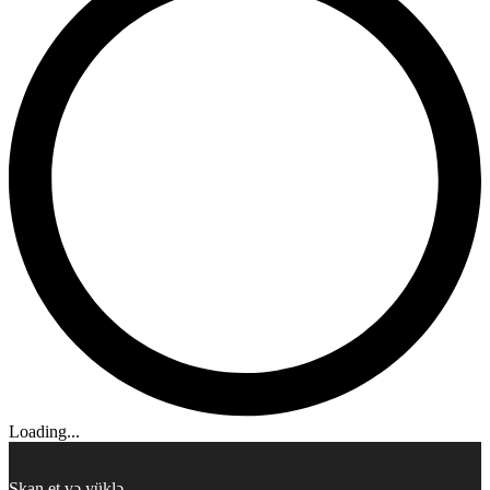
Loading...
Skan et və yüklə