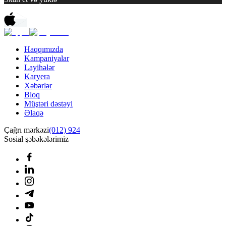
Haqqımızda
Kampaniyalar
Layihələr
Karyera
Xəbərlər
Bloq
Müştəri dəstəyi
Əlaqə
Çağrı mərkəzi
(012) 924
Sosial şəbəkələrimiz