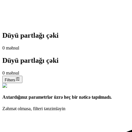
Düyü partlağı çəki
0
məhsul
Düyü partlağı çəki
0
məhsul
Filters
Axtardığınız parametrlər üzrə heç bir nəticə tapılmadı.
Zəhmət olmasa, filteri tənzimləyin