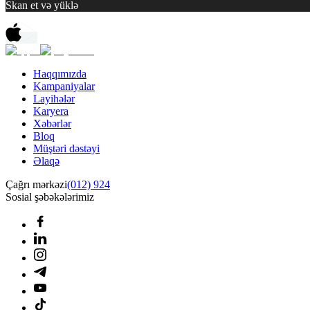
Skan et və yüklə
Haqqımızda
Kampaniyalar
Layihələr
Karyera
Xəbərlər
Bloq
Müştəri dəstəyi
Əlaqə
Çağrı mərkəzi
(012) 924
Sosial şəbəkələrimiz