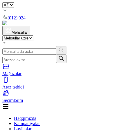
(012) 924
Məhsullar
Mağazalar
Araz tətbiqi
Seçimlərim
Haqqımızda
Kampaniyalar
Layihələr