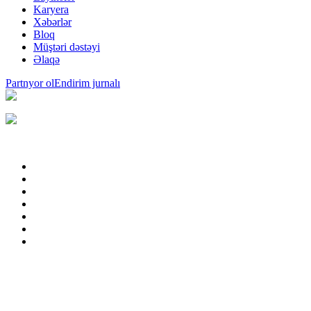
Karyera
Xəbərlər
Bloq
Müştəri dəstəyi
Əlaqə
Partnyor ol
Endirim jurnalı