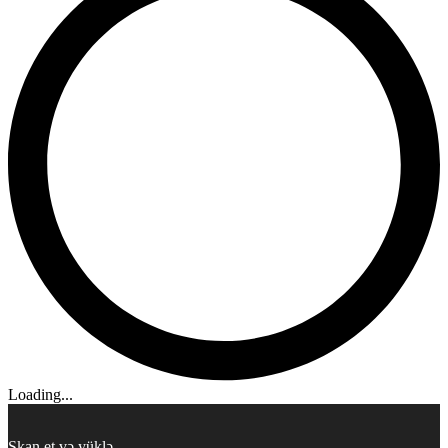
Loading...
Skan et və yüklə