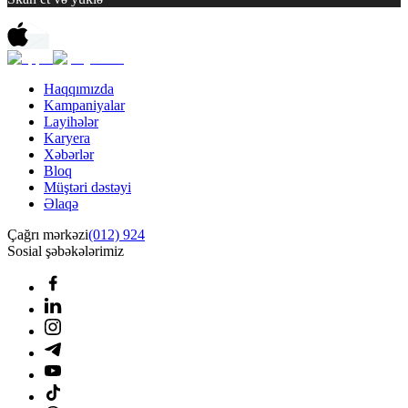
Haqqımızda
Kampaniyalar
Layihələr
Karyera
Xəbərlər
Bloq
Müştəri dəstəyi
Əlaqə
Çağrı mərkəzi
(012) 924
Sosial şəbəkələrimiz