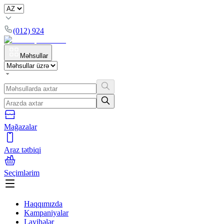
(012) 924
Məhsullar
Mağazalar
Araz tətbiqi
Seçimlərim
Haqqımızda
Kampaniyalar
Layihələr