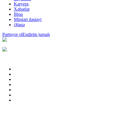
Karyera
Xəbərlər
Bloq
Müştəri dəstəyi
Əlaqə
Partnyor ol
Endirim jurnalı