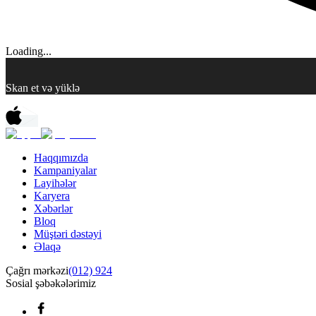
Loading...
Skan et və yüklə
Haqqımızda
Kampaniyalar
Layihələr
Karyera
Xəbərlər
Bloq
Müştəri dəstəyi
Əlaqə
Çağrı mərkəzi
(012) 924
Sosial şəbəkələrimiz