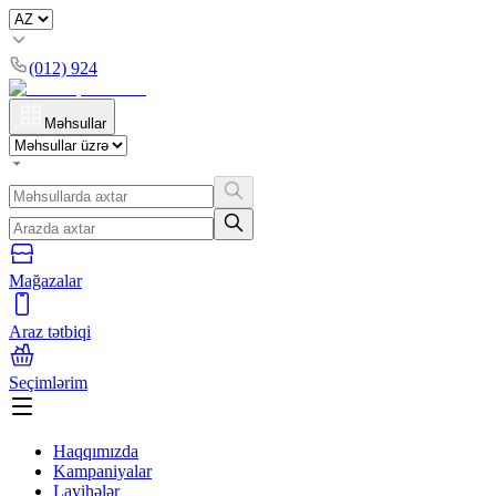
(012) 924
Məhsullar
Mağazalar
Araz tətbiqi
Seçimlərim
Haqqımızda
Kampaniyalar
Layihələr