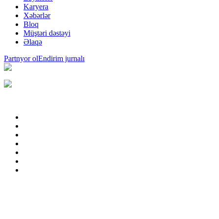
Karyera
Xəbərlər
Bloq
Müştəri dəstəyi
Əlaqə
Partnyor ol
Endirim jurnalı