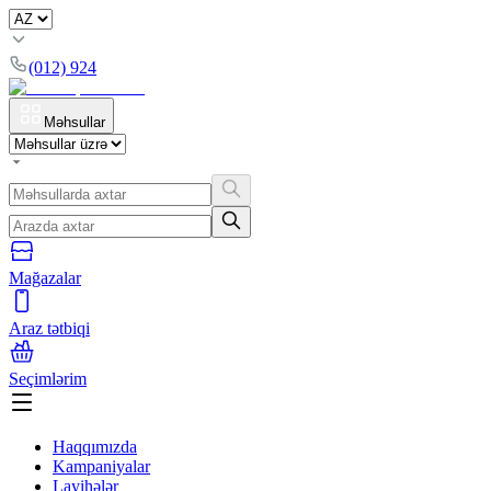
(012) 924
Məhsullar
Mağazalar
Araz tətbiqi
Seçimlərim
Haqqımızda
Kampaniyalar
Layihələr