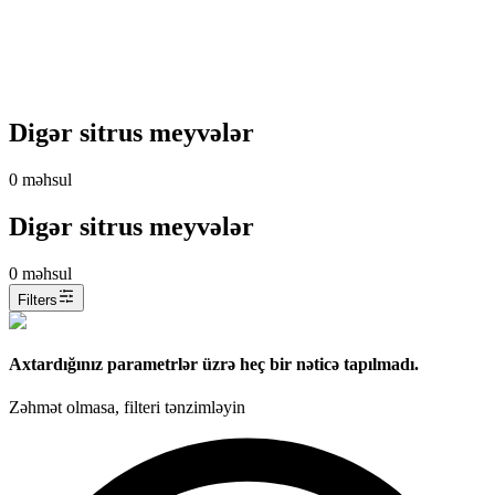
Digər sitrus meyvələr
0
məhsul
Digər sitrus meyvələr
0
məhsul
Filters
Axtardığınız parametrlər üzrə heç bir nəticə tapılmadı.
Zəhmət olmasa, filteri tənzimləyin