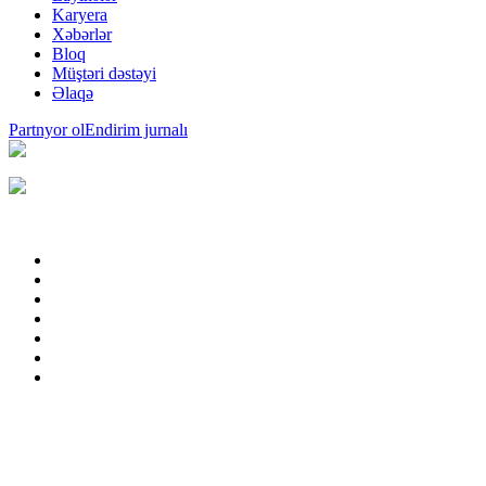
Karyera
Xəbərlər
Bloq
Müştəri dəstəyi
Əlaqə
Partnyor ol
Endirim jurnalı