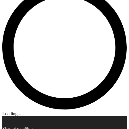
Loading...
Skan et və yüklə