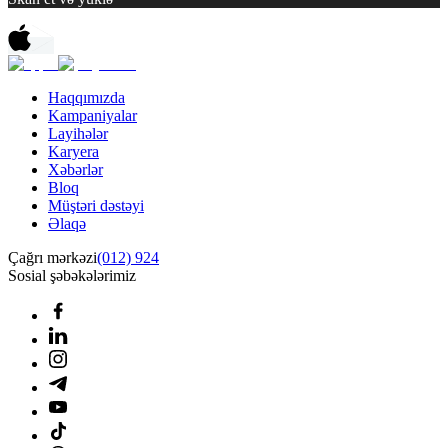
Haqqımızda
Kampaniyalar
Layihələr
Karyera
Xəbərlər
Bloq
Müştəri dəstəyi
Əlaqə
Çağrı mərkəzi
(012) 924
Sosial şəbəkələrimiz