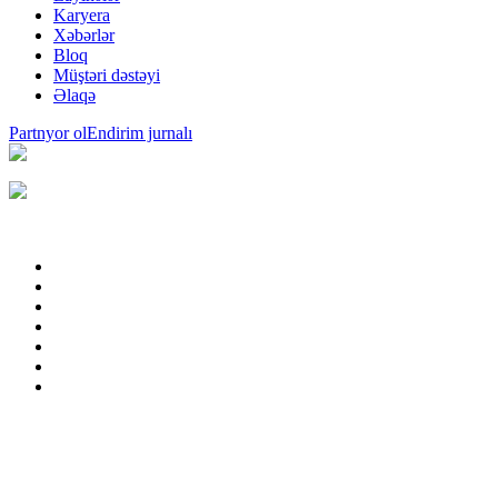
Karyera
Xəbərlər
Bloq
Müştəri dəstəyi
Əlaqə
Partnyor ol
Endirim jurnalı