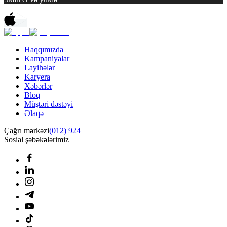
Haqqımızda
Kampaniyalar
Layihələr
Karyera
Xəbərlər
Bloq
Müştəri dəstəyi
Əlaqə
Çağrı mərkəzi
(012) 924
Sosial şəbəkələrimiz