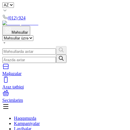
(012) 924
Məhsullar
Mağazalar
Araz tətbiqi
Seçimlərim
Haqqımızda
Kampaniyalar
Layihələr