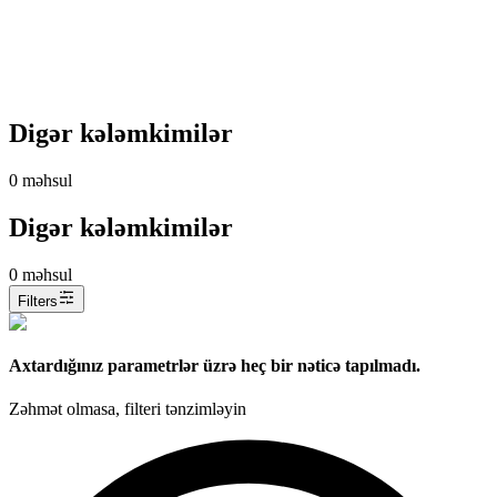
Digər kələmkimilər
0
məhsul
Digər kələmkimilər
0
məhsul
Filters
Axtardığınız parametrlər üzrə heç bir nəticə tapılmadı.
Zəhmət olmasa, filteri tənzimləyin