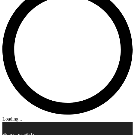
Loading...
Skan et və yüklə