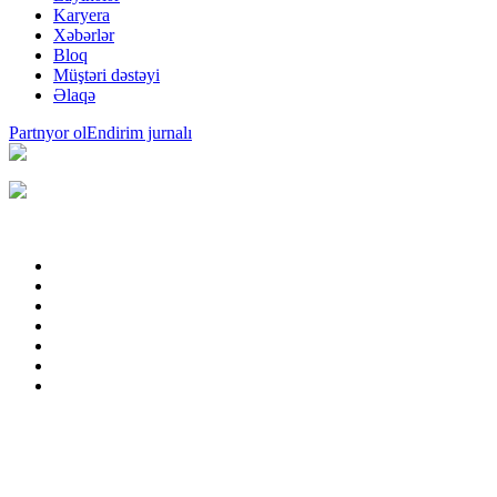
Karyera
Xəbərlər
Bloq
Müştəri dəstəyi
Əlaqə
Partnyor ol
Endirim jurnalı