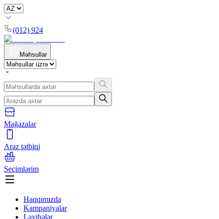
(012) 924
Məhsullar
Mağazalar
Araz tətbiqi
Seçimlərim
Haqqımızda
Kampaniyalar
Layihələr