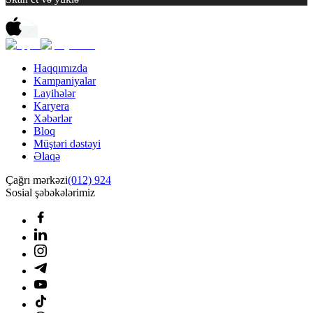
Haqqımızda
Kampaniyalar
Layihələr
Karyera
Xəbərlər
Bloq
Müştəri dəstəyi
Əlaqə
Çağrı mərkəzi
(012) 924
Sosial şəbəkələrimiz