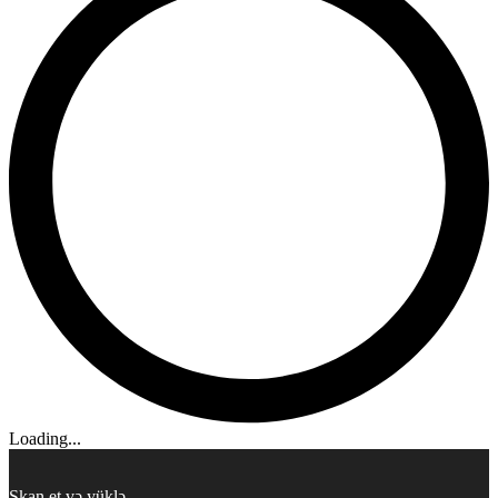
Loading...
Skan et və yüklə