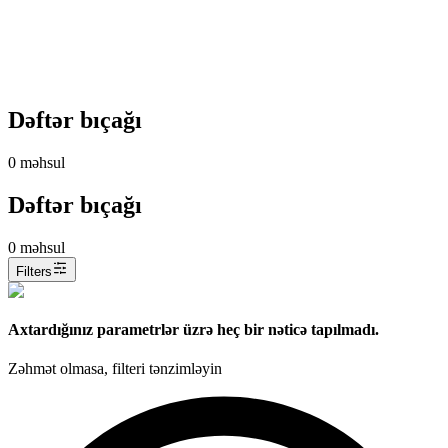
Dəftər bıçağı
0
məhsul
Dəftər bıçağı
0
məhsul
Filters
Axtardığınız parametrlər üzrə heç bir nəticə tapılmadı.
Zəhmət olmasa, filteri tənzimləyin