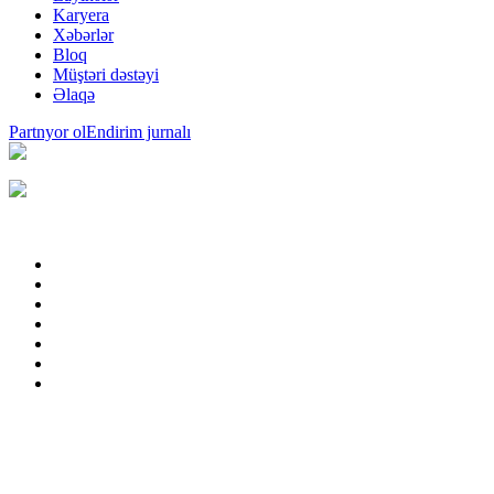
Karyera
Xəbərlər
Bloq
Müştəri dəstəyi
Əlaqə
Partnyor ol
Endirim jurnalı