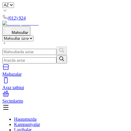
(012) 924
Məhsullar
Mağazalar
Araz tətbiqi
Seçimlərim
Haqqımızda
Kampaniyalar
Layihələr