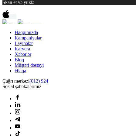
Skan et və yüklə
Haqqımızda
Kampaniyalar
Layihələr
Karyera
Xəbərlər
Bloq
Müştəri dəstəyi
Əlaqə
Çağrı mərkəzi
(012) 924
Sosial şəbəkələrimiz