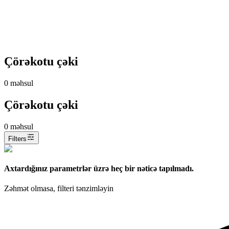
Çörəkotu çəki
0
məhsul
Çörəkotu çəki
0
məhsul
Filters
Axtardığınız parametrlər üzrə heç bir nəticə tapılmadı.
Zəhmət olmasa, filteri tənzimləyin