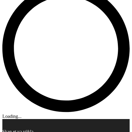
Loading...
Skan et və yüklə