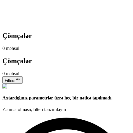
Çömçələr
0
məhsul
Çömçələr
0
məhsul
Filters
Axtardığınız parametrlər üzrə heç bir nəticə tapılmadı.
Zəhmət olmasa, filteri tənzimləyin