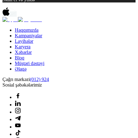
Haqqımızda
Kampaniyalar
Layihələr
Karyera
Xəbərlər
Bloq
Müştəri dəstəyi
Əlaqə
Çağrı mərkəzi
(012) 924
Sosial şəbəkələrimiz