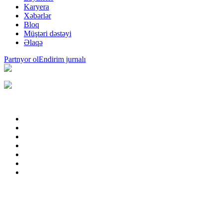
Karyera
Xəbərlər
Bloq
Müştəri dəstəyi
Əlaqə
Partnyor ol
Endirim jurnalı