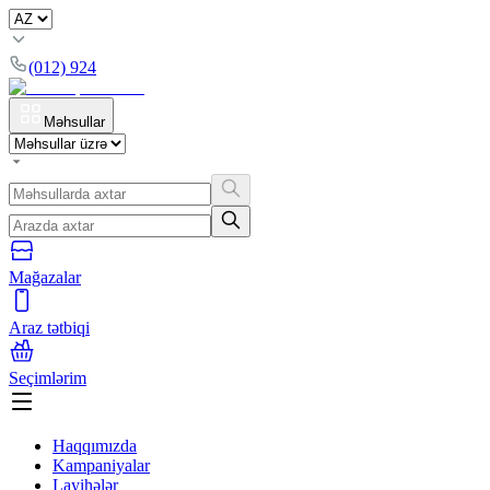
(012) 924
Məhsullar
Mağazalar
Araz tətbiqi
Seçimlərim
Haqqımızda
Kampaniyalar
Layihələr