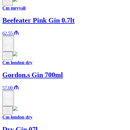
Cın meyvəli
Beefeater Pink Gin 0.7lt
62.55
Cın london dry
Gordon.s Gin 700ml
57.00
Cın london dry
Dry Gin 07l