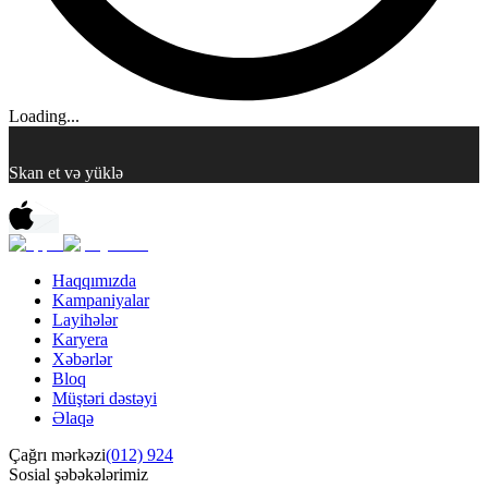
Loading...
Skan et və yüklə
Haqqımızda
Kampaniyalar
Layihələr
Karyera
Xəbərlər
Bloq
Müştəri dəstəyi
Əlaqə
Çağrı mərkəzi
(012) 924
Sosial şəbəkələrimiz