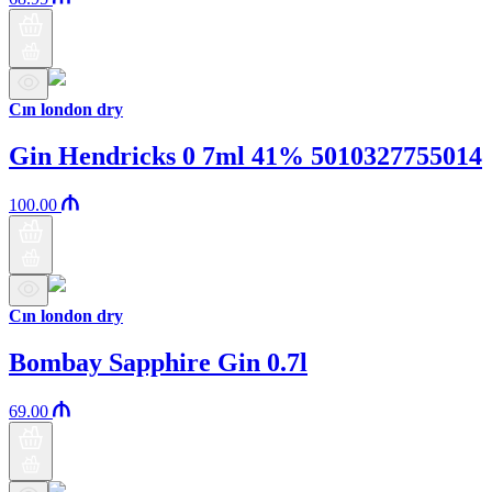
Cın london dry
Gin Hendricks 0 7ml 41% 5010327755014
100.00
Cın london dry
Bombay Sapphire Gin 0.7l
69.00