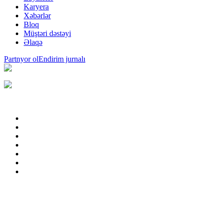
Karyera
Xəbərlər
Bloq
Müştəri dəstəyi
Əlaqə
Partnyor ol
Endirim jurnalı