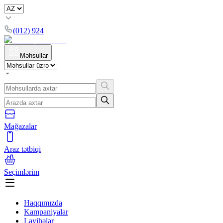
(012) 924
Məhsullar
Mağazalar
Araz tətbiqi
Seçimlərim
Haqqımızda
Kampaniyalar
Layihələr