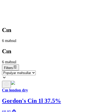
Cın
6
məhsul
Cın
6
məhsul
Filters
Cın london dry
Gordon's Cin 1l 37.5%
68.95