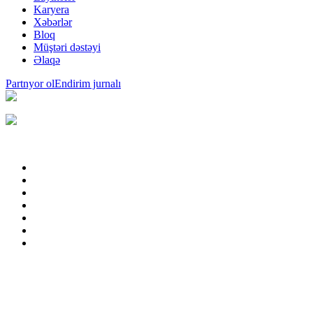
Karyera
Xəbərlər
Bloq
Müştəri dəstəyi
Əlaqə
Partnyor ol
Endirim jurnalı