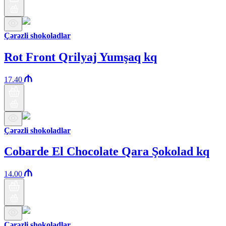
Çərəzli shokoladlar
Rot Front Qrilyaj Yumşaq kq
17.40
Çərəzli shokoladlar
Cobarde El Chocolate Qara Şokolad kq
14.00
Çərəzli shokoladlar