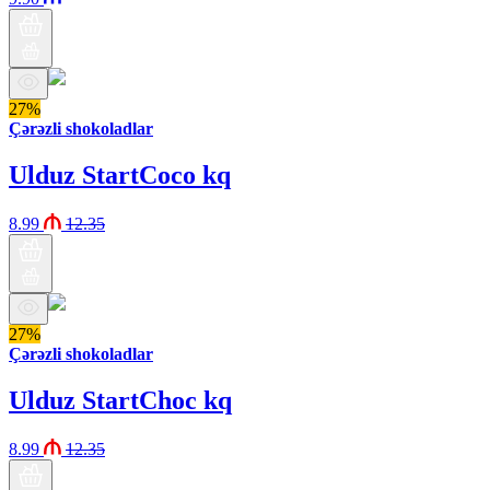
27%
Çərəzli shokoladlar
Ulduz StartCoco kq
8.99
12.35
27%
Çərəzli shokoladlar
Ulduz StartChoc kq
8.99
12.35