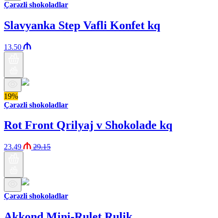
Çərəzli shokoladlar
Slavyanka Step Vafli Konfet kq
13.50
19%
Çərəzli shokoladlar
Rot Front Qrilyaj v Shokolade kq
23.49
29.15
Çərəzli shokoladlar
Akkond Mini-Rulet Rulik