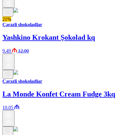
21%
Çərəzli shokoladlar
Yashkino Krokant Şokolad kq
9.49
12.00
Çərəzli shokoladlar
La Monde Konfet Cream Fudge 3kq
10.05