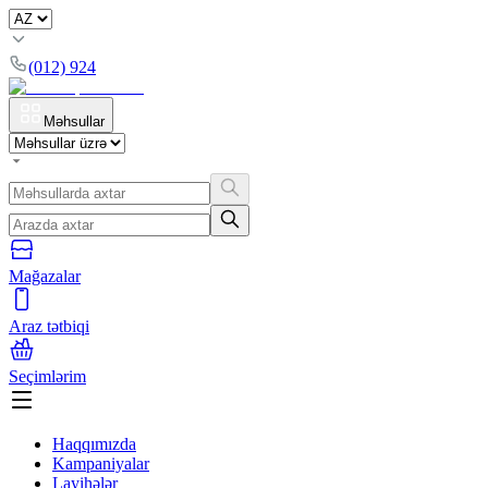
(012) 924
Məhsullar
Mağazalar
Araz tətbiqi
Seçimlərim
Haqqımızda
Kampaniyalar
Layihələr