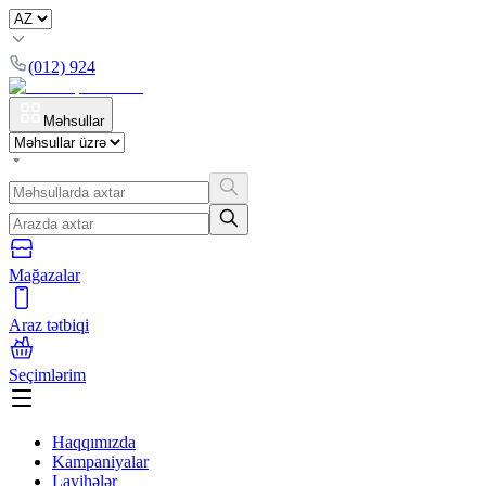
(012) 924
Məhsullar
Mağazalar
Araz tətbiqi
Seçimlərim
Haqqımızda
Kampaniyalar
Layihələr