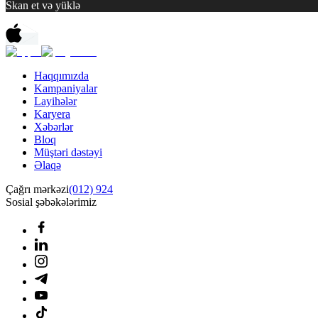
Skan et və yüklə
Haqqımızda
Kampaniyalar
Layihələr
Karyera
Xəbərlər
Bloq
Müştəri dəstəyi
Əlaqə
Çağrı mərkəzi
(012) 924
Sosial şəbəkələrimiz