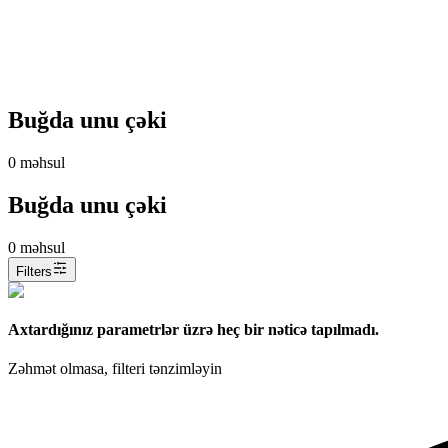
Buğda unu çəki
0
məhsul
Buğda unu çəki
0
məhsul
Filters
Axtardığınız parametrlər üzrə heç bir nəticə tapılmadı.
Zəhmət olmasa, filteri tənzimləyin