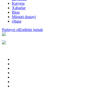
Karyera
Xəbərlər
Bloq
Müştəri dəstəyi
Əlaqə
Partnyor ol
Endirim jurnalı