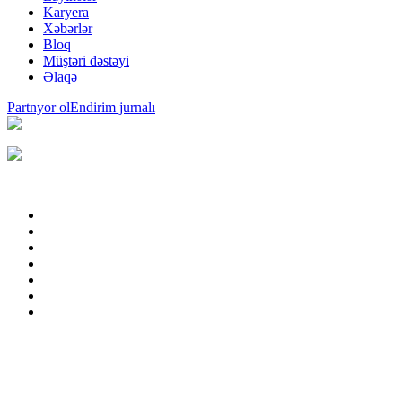
Karyera
Xəbərlər
Bloq
Müştəri dəstəyi
Əlaqə
Partnyor ol
Endirim jurnalı