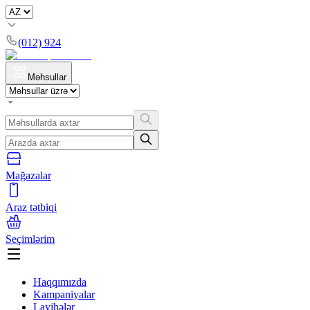
(012) 924
Məhsullar
Mağazalar
Araz tətbiqi
Seçimlərim
Haqqımızda
Kampaniyalar
Layihələr