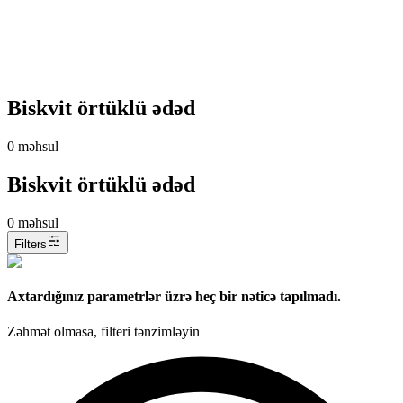
Biskvit örtüklü ədəd
0
məhsul
Biskvit örtüklü ədəd
0
məhsul
Filters
Axtardığınız parametrlər üzrə heç bir nəticə tapılmadı.
Zəhmət olmasa, filteri tənzimləyin