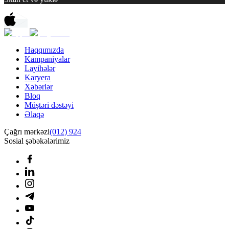
Haqqımızda
Kampaniyalar
Layihələr
Karyera
Xəbərlər
Bloq
Müştəri dəstəyi
Əlaqə
Çağrı mərkəzi
(012) 924
Sosial şəbəkələrimiz