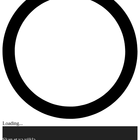
Loading...
Skan et və yüklə