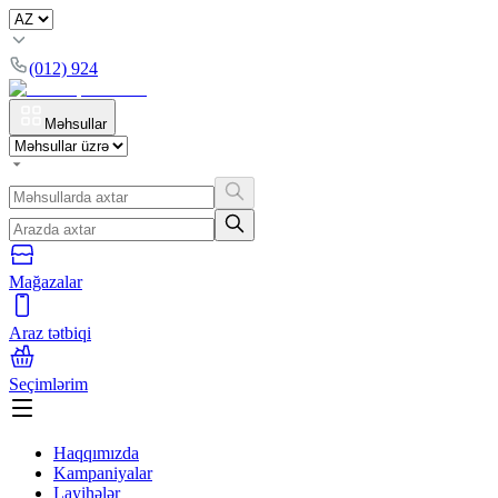
(012) 924
Məhsullar
Mağazalar
Araz tətbiqi
Seçimlərim
Haqqımızda
Kampaniyalar
Layihələr