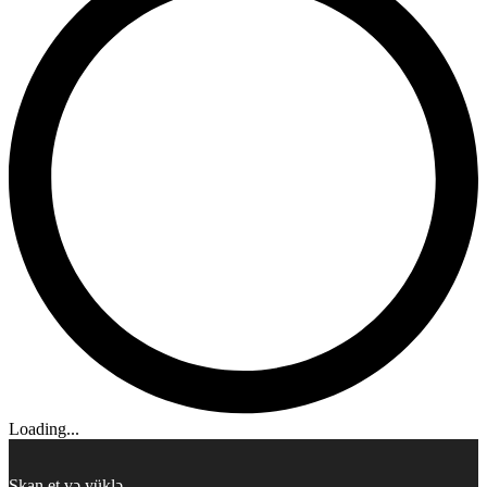
Loading...
Skan et və yüklə