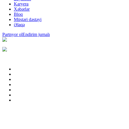
Karyera
Xəbərlər
Bloq
Müştəri dəstəyi
Əlaqə
Partnyor ol
Endirim jurnalı