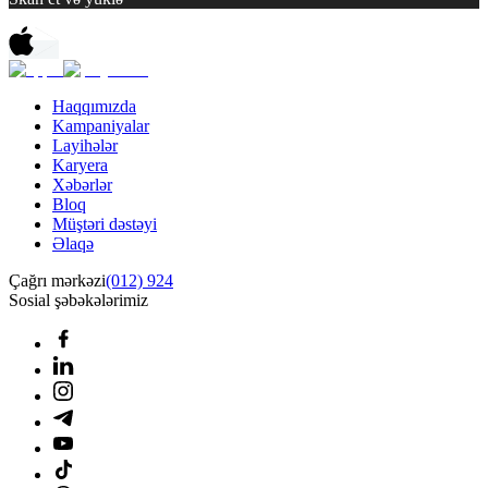
Haqqımızda
Kampaniyalar
Layihələr
Karyera
Xəbərlər
Bloq
Müştəri dəstəyi
Əlaqə
Çağrı mərkəzi
(012) 924
Sosial şəbəkələrimiz