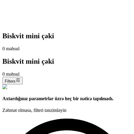
Biskvit mini çəki
0
məhsul
Biskvit mini çəki
0
məhsul
Filters
Axtardığınız parametrlər üzrə heç bir nəticə tapılmadı.
Zəhmət olmasa, filteri tənzimləyin