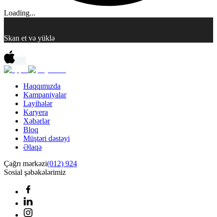
Loading...
Skan et və yüklə
Haqqımızda
Kampaniyalar
Layihələr
Karyera
Xəbərlər
Bloq
Müştəri dəstəyi
Əlaqə
Çağrı mərkəzi
(012) 924
Sosial şəbəkələrimiz