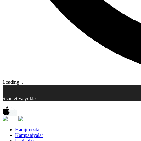
Loading...
Skan et və yüklə
Haqqımızda
Kampaniyalar
Layihələr