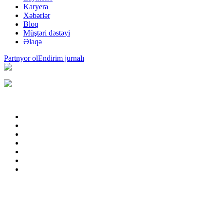
Karyera
Xəbərlər
Bloq
Müştəri dəstəyi
Əlaqə
Partnyor ol
Endirim jurnalı