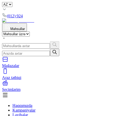
(012) 924
Məhsullar
Mağazalar
Araz tətbiqi
Seçimlərim
Haqqımızda
Kampaniyalar
Layihələr