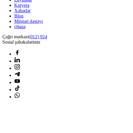
Karyera
Xəbərlər
Bloq
Müştəri dəstəyi
Əlaqə
Çağrı mərkəzi
(012) 924
Sosial şəbəkələrimiz