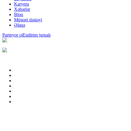
Karyera
Xəbərlər
Bloq
Müştəri dəstəyi
Əlaqə
Partnyor ol
Endirim jurnalı