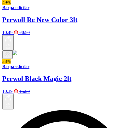
49%
Bərpa edicilər
Perwoll Re New Color 3lt
10.49
20.50
33%
Bərpa edicilər
Perwol Black Magic 2lt
10.39
15.50