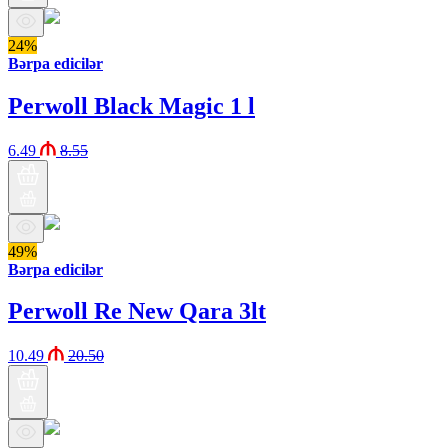
24%
Bərpa edicilər
Perwoll Black Magic 1 l
6.49
8.55
49%
Bərpa edicilər
Perwoll Re New Qara 3lt
10.49
20.50