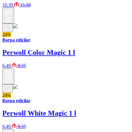
10.39
15.50
24%
Bərpa edicilər
Perwoll Color Magic 1 l
6.49
8.55
24%
Bərpa edicilər
Perwoll White Magic 1 l
6.49
8.55