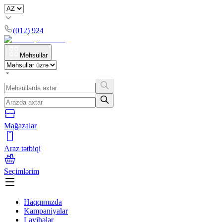
(012) 924
Məhsullar
Mağazalar
Araz tətbiqi
Seçimlərim
Haqqımızda
Kampaniyalar
Layihələr