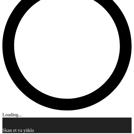
Loading...
Skan et və yüklə