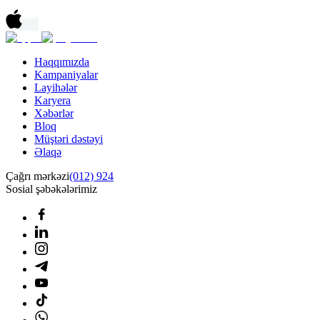
Haqqımızda
Kampaniyalar
Layihələr
Karyera
Xəbərlər
Bloq
Müştəri dəstəyi
Əlaqə
Çağrı mərkəzi
(012) 924
Sosial şəbəkələrimiz