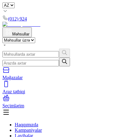
(012) 924
Məhsullar
Mağazalar
Araz tətbiqi
Seçimlərim
Haqqımızda
Kampaniyalar
Layihələr