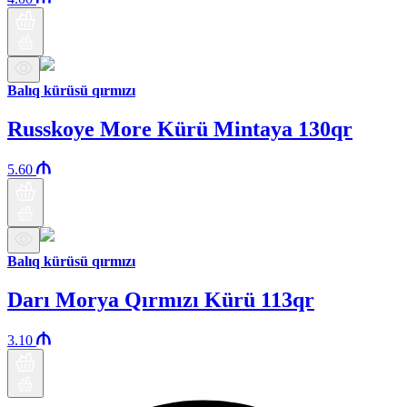
Balıq kürüsü qırmızı
Russkoye More Kürü Mintaya 130qr
5.60
Balıq kürüsü qırmızı
Darı Morya Qırmızı Kürü 113qr
3.10