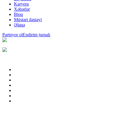
Karyera
Xəbərlər
Bloq
Müştəri dəstəyi
Əlaqə
Partnyor ol
Endirim jurnalı