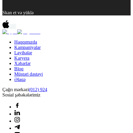
Skan et və yüklə
Haqqımızda
Kampaniyalar
Layihələr
Karyera
Xəbərlər
Bloq
Müştəri dəstəyi
Əlaqə
Çağrı mərkəzi
(012) 924
Sosial şəbəkələrimiz