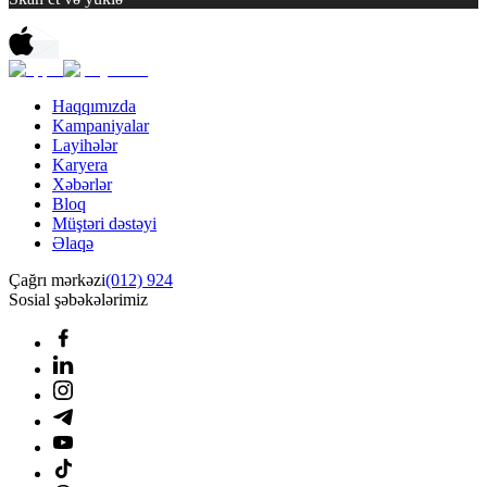
Haqqımızda
Kampaniyalar
Layihələr
Karyera
Xəbərlər
Bloq
Müştəri dəstəyi
Əlaqə
Çağrı mərkəzi
(012) 924
Sosial şəbəkələrimiz