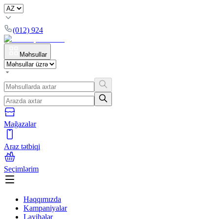
(012) 924
Məhsullar
Mağazalar
Araz tətbiqi
Seçimlərim
Haqqımızda
Kampaniyalar
Layihələr