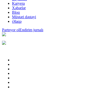
Karyera
Xəbərlər
Bloq
Müştəri dəstəyi
Əlaqə
Partnyor ol
Endirim jurnalı