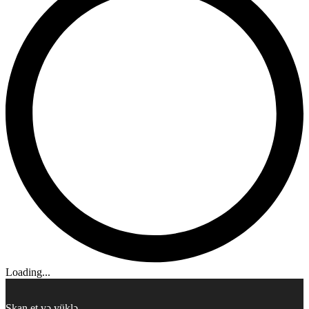
Loading...
Skan et və yüklə