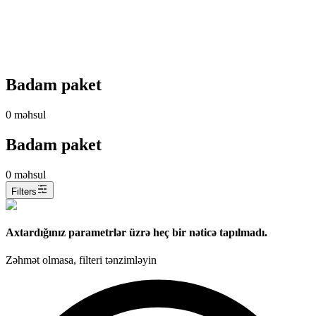
Badam paket
0
məhsul
Badam paket
0
məhsul
Filters
Axtardığınız parametrlər üzrə heç bir nəticə tapılmadı.
Zəhmət olmasa, filteri tənzimləyin