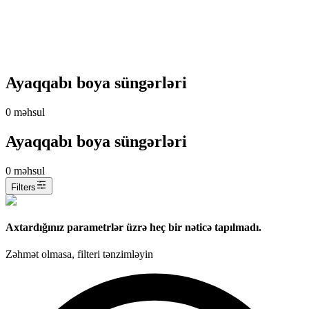
Ayaqqabı boya süngərləri
0
məhsul
Ayaqqabı boya süngərləri
0
məhsul
Filters
Axtardığınız parametrlər üzrə heç bir nəticə tapılmadı.
Zəhmət olmasa, filteri tənzimləyin