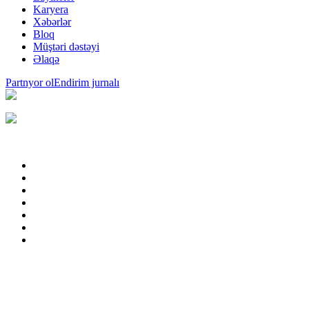
Karyera
Xəbərlər
Bloq
Müştəri dəstəyi
Əlaqə
Partnyor ol
Endirim jurnalı