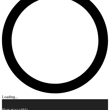
Loading...
Skan et və yüklə