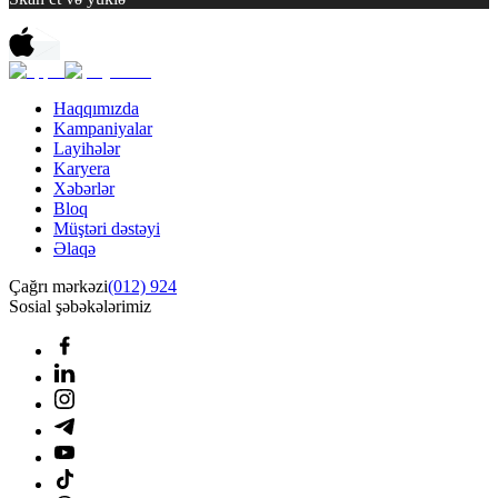
Haqqımızda
Kampaniyalar
Layihələr
Karyera
Xəbərlər
Bloq
Müştəri dəstəyi
Əlaqə
Çağrı mərkəzi
(012) 924
Sosial şəbəkələrimiz