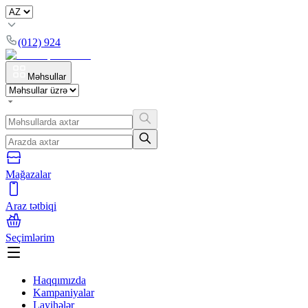
(012) 924
Məhsullar
Mağazalar
Araz tətbiqi
Seçimlərim
Haqqımızda
Kampaniyalar
Layihələr