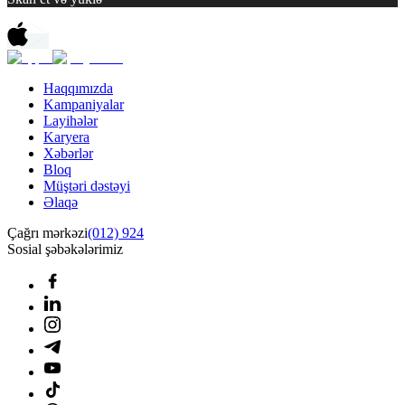
Haqqımızda
Kampaniyalar
Layihələr
Karyera
Xəbərlər
Bloq
Müştəri dəstəyi
Əlaqə
Çağrı mərkəzi
(012) 924
Sosial şəbəkələrimiz