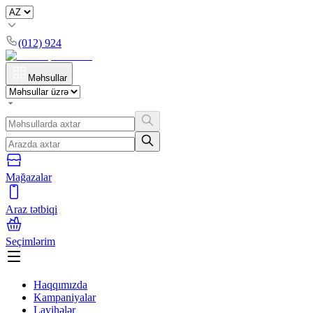
(012) 924
Məhsullar
Mağazalar
Araz tətbiqi
Seçimlərim
Haqqımızda
Kampaniyalar
Layihələr