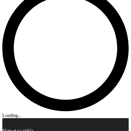
Loading...
Skan et və yüklə