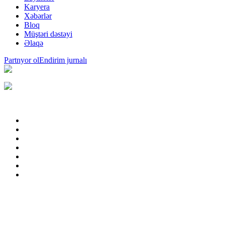
Karyera
Xəbərlər
Bloq
Müştəri dəstəyi
Əlaqə
Partnyor ol
Endirim jurnalı