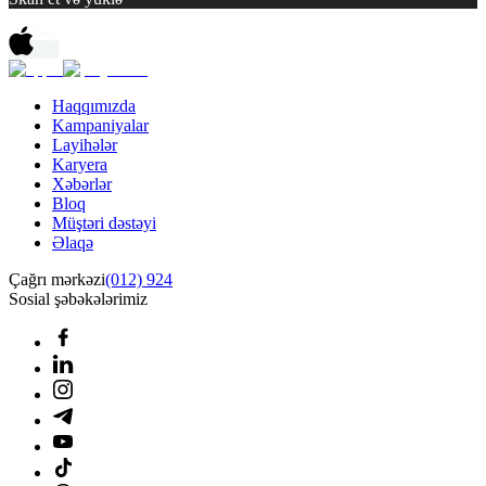
Haqqımızda
Kampaniyalar
Layihələr
Karyera
Xəbərlər
Bloq
Müştəri dəstəyi
Əlaqə
Çağrı mərkəzi
(012) 924
Sosial şəbəkələrimiz