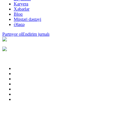
Karyera
Xəbərlər
Bloq
Müştəri dəstəyi
Əlaqə
Partnyor ol
Endirim jurnalı