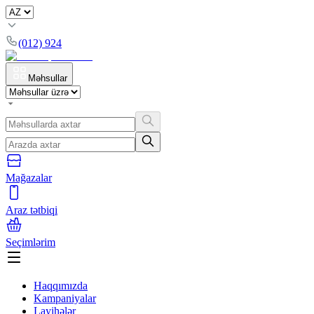
(012) 924
Məhsullar
Mağazalar
Araz tətbiqi
Seçimlərim
Haqqımızda
Kampaniyalar
Layihələr