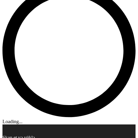
Loading...
Skan et və yüklə