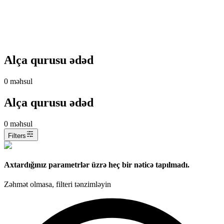
Alça qurusu ədəd
0
məhsul
Alça qurusu ədəd
0
məhsul
Filters
Axtardığınız parametrlər üzrə heç bir nəticə tapılmadı.
Zəhmət olmasa, filteri tənzimləyin