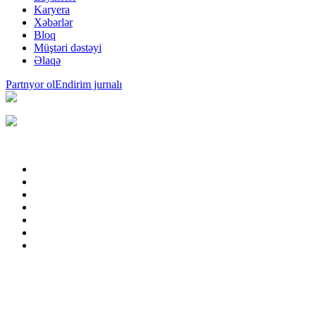
Karyera
Xəbərlər
Bloq
Müştəri dəstəyi
Əlaqə
Partnyor ol
Endirim jurnalı