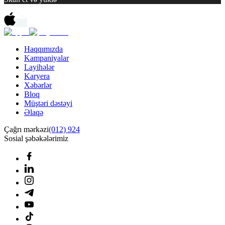
Haqqımızda
Kampaniyalar
Layihələr
Karyera
Xəbərlər
Bloq
Müştəri dəstəyi
Əlaqə
Çağrı mərkəzi
(012) 924
Sosial şəbəkələrimiz