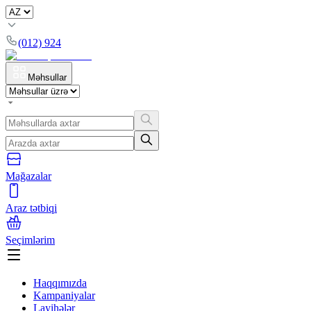
(012) 924
Məhsullar
Mağazalar
Araz tətbiqi
Seçimlərim
Haqqımızda
Kampaniyalar
Layihələr