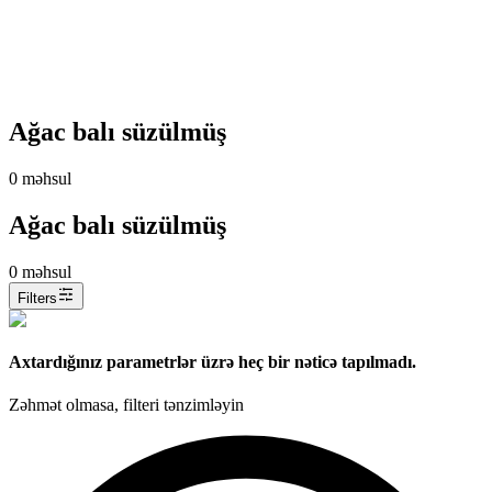
Ağac balı süzülmüş
0
məhsul
Ağac balı süzülmüş
0
məhsul
Filters
Axtardığınız parametrlər üzrə heç bir nəticə tapılmadı.
Zəhmət olmasa, filteri tənzimləyin