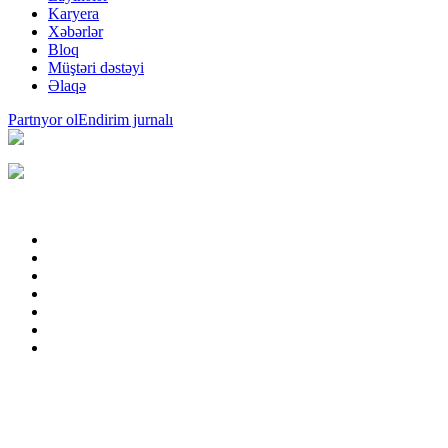
Karyera
Xəbərlər
Bloq
Müştəri dəstəyi
Əlaqə
Partnyor ol
Endirim jurnalı