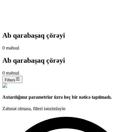
Ab qarabaşaq çörəyi
0
məhsul
Ab qarabaşaq çörəyi
0
məhsul
Filters
Axtardığınız parametrlər üzrə heç bir nəticə tapılmadı.
Zəhmət olmasa, filteri tənzimləyin