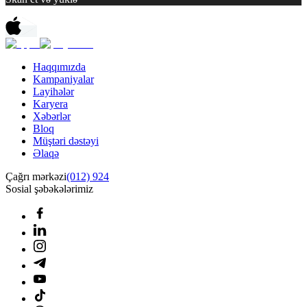
Haqqımızda
Kampaniyalar
Layihələr
Karyera
Xəbərlər
Bloq
Müştəri dəstəyi
Əlaqə
Çağrı mərkəzi
(012) 924
Sosial şəbəkələrimiz