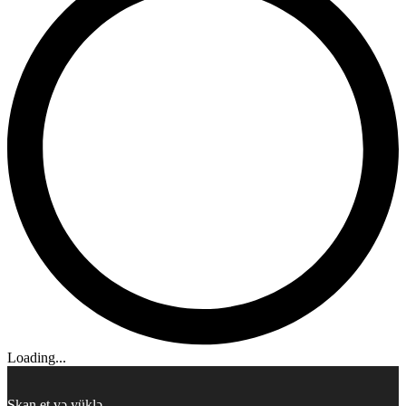
Loading...
Skan et və yüklə