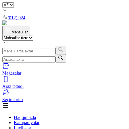
(012) 924
Məhsullar
Mağazalar
Araz tətbiqi
Seçimlərim
Haqqımızda
Kampaniyalar
Layihələr