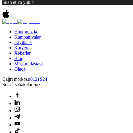
Skan et və yüklə
Haqqımızda
Kampaniyalar
Layihələr
Karyera
Xəbərlər
Bloq
Müştəri dəstəyi
Əlaqə
Çağrı mərkəzi
(012) 924
Sosial şəbəkələrimiz