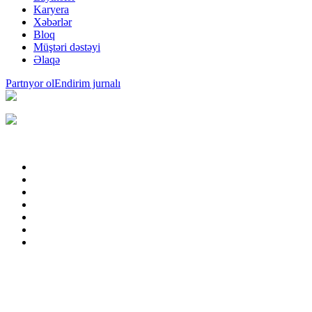
Karyera
Xəbərlər
Bloq
Müştəri dəstəyi
Əlaqə
Partnyor ol
Endirim jurnalı