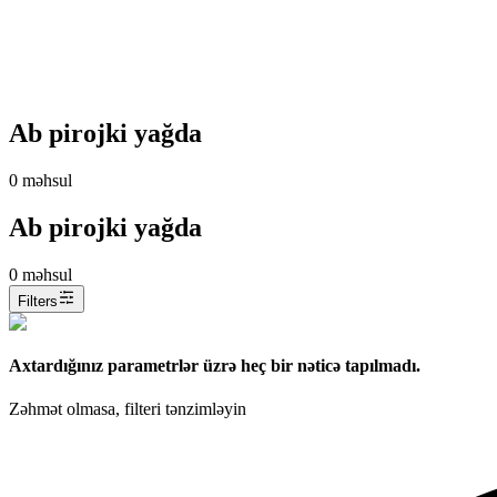
Ab pirojki yağda
0
məhsul
Ab pirojki yağda
0
məhsul
Filters
Axtardığınız parametrlər üzrə heç bir nəticə tapılmadı.
Zəhmət olmasa, filteri tənzimləyin