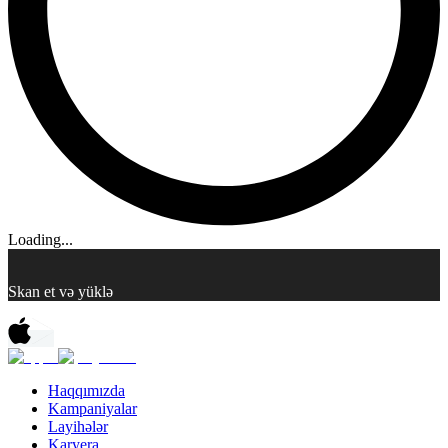
Loading...
Skan et və yüklə
Haqqımızda
Kampaniyalar
Layihələr
Karyera