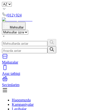
(012) 924
Məhsullar
Mağazalar
Araz tətbiqi
Seçimlərim
Haqqımızda
Kampaniyalar
Layihələr