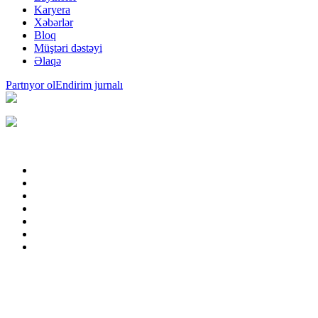
Karyera
Xəbərlər
Bloq
Müştəri dəstəyi
Əlaqə
Partnyor ol
Endirim jurnalı