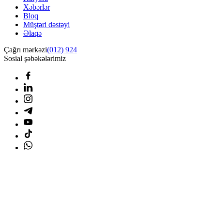
Xəbərlər
Bloq
Müştəri dəstəyi
Əlaqə
Çağrı mərkəzi
(012) 924
Sosial şəbəkələrimiz