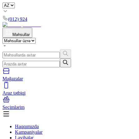
(012) 924
Məhsullar
Mağazalar
Araz tətbiqi
Seçimlərim
Haqqımızda
Kampaniyalar
Layihələr