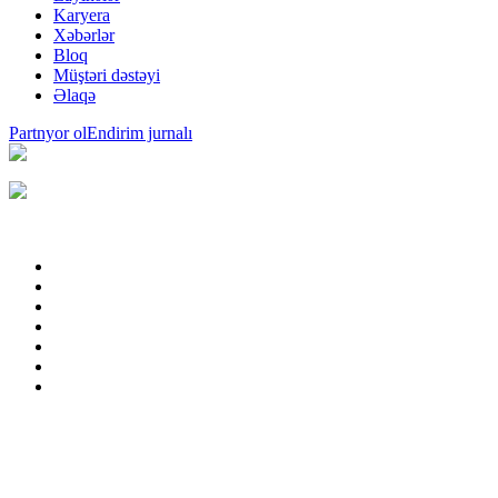
Karyera
Xəbərlər
Bloq
Müştəri dəstəyi
Əlaqə
Partnyor ol
Endirim jurnalı