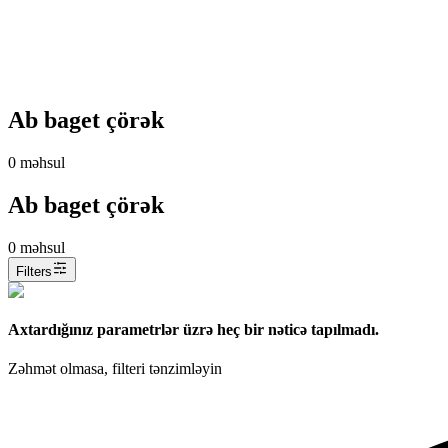
Ab baget çörək
0
məhsul
Ab baget çörək
0
məhsul
Filters
Axtardığınız parametrlər üzrə heç bir nəticə tapılmadı.
Zəhmət olmasa, filteri tənzimləyin