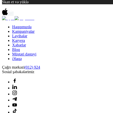
Skan et və yüklə
Haqqımızda
Kampaniyalar
Layihələr
Karyera
Xəbərlər
Bloq
Müştəri dəstəyi
Əlaqə
Çağrı mərkəzi
(012) 924
Sosial şəbəkələrimiz