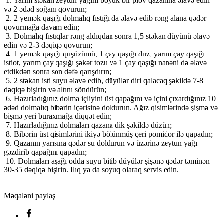
1. Yarım stəkan zeytun yağını böyük bir plov qazanına əlavə edin
və 2 ədəd soğanı qovurun;
2. 2 yemək qaşığı dolmalıq fıstığı da əlavə edib rəng alana qədər
qovurmağa davam edin;
3. Dolmalıq fıstıqlar rəng aldıqdan sonra 1,5 stəkan düyünü əlavə
edin və 2-3 dəqiqə qovurun;
4. 1 yemək qaşığı quşüzümü, 1 çay qaşığı duz, yarım çay qaşığı
istiot, yarım çay qaşığı şəkər tozu və 1 çay qaşığı nanəni də əlavə
etdikdən sonra son dəfə qarışdırın;
5. 2 stəkan isti suyu əlavə edib, düyülər diri qalacaq şəkildə 7-8
dəqiqə bişirin və altını söndürün;
6. Hazırladığınız dolma içliyini üst qapağını və içini çıxardığınız 10
ədəd dolmalıq bibərin içərisinə doldurun. Ağız qisimlərində şişmə və
bişmə yeri buraxmağa diqqət edin;
7. Hazırladığınız dolmaları qazana dik şəkildə düzün;
8. Bibərin üst qisimlərini ikiyə bölünmüş çeri pomidor ilə qapadın;
9. Qazanın yarısına qədər su doldurun və üzərinə zeytun yağı
gəzdirib qapağını qapadın;
10. Dolmaları aşağı odda suyu bitib düyülər şişənə qədər təminən
30-35 dəqiqə bişirin. İlıq ya da soyuq olaraq servis edin.
Məqaləni paylaş