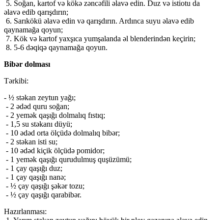
5. Soğan, kartof və kökə zəncəfili əlavə edin. Duz və istiotu da
əlavə edib qarışdırın;
6. Sarıkökü əlavə edin və qarışdırın. Ardınca suyu əlavə edib
qaynamağa qoyun;
7. Kök və kartof yaxşıca yumşalanda əl blenderindən keçirin;
8. 5-6 dəqiqə qaynamağa qoyun.
Bibər dolması
Tərkibi:
- ½ stəkan zeytun yağı;
- 2 ədəd quru soğan;
- 2 yemək qaşığı dolmalıq fıstıq;
- 1,5 su stəkanı düyü;
- 10 ədəd orta ölçüdə dolmalıq bibər;
- 2 stəkan isti su;
- 10 ədəd kiçik ölçüdə pomidor;
- 1 yemək qaşığı qurudulmuş quşüzümü;
- 1 çay qaşığı duz;
- 1 çay qaşığı nanə;
- ½ çay qaşığı şəkər tozu;
- ½ çay qaşığı qarabibər.
Hazırlanması: