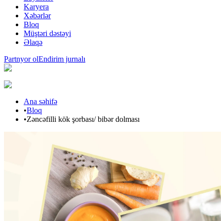
Karyera
Xəbərlər
Bloq
Müştəri dəstəyi
Əlaqə
Partnyor ol
Endirim jurnalı
Ana səhifə
•
Bloq
•
Zəncəfilli kök şorbası/ bibər dolması