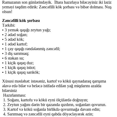
Ramazanın son günlərindəyik. İftara hazırlaya biləcəyiniz iki ləziz
yeməyi təqdim edirik: Zəncəfilli kök şorbası və bibər dolması. Nuş
olsun!
Zəncəfilli kök şorbası
Tərkibi:
• 3 yemək qaşığı zeytun yağı;
• 2 ədəd soğan;
• 5 ədəd kök;
• 1 ədəd kartof;
• 1 çay qaşığı rəndələnmiş zəncəfil;
• 3 diş sarımsaq;
• 6 stəkan su;
• 1 kiçik qaşıq duz;
• 1 kiçik qaşıq istiot;
• 1 kiçik qaşıq sarıkök;
Xüsusi məsləhət: istəsəniz, kartof və kökü qaynadaraq qarışıma
əlavə edə bilər və beləcə istifadə edilən yağ miqdarını azalda
bilərsiniz
Hazırlanması:
1. Soğanı, kartofu və kökü eyni ölçülərdə doğrayın;
2. Zeytun yağını dərin bir qazanda qızdırın, soğanları qovurun.
3. Kartof və kökü soğanla birlikdə qovurmağa davam edin;
4. Sarımsaq və zəncəfili eyni qabda döyəcləyərək əzin;