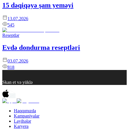
15 dəqiqəyə şam yeməyi
13.07.2026
545
Reseptlər
Evdə dondurma reseptləri
03.07.2026
818
Skan et və yüklə
Haqqımızda
Kampaniyalar
Layihələr
Karyera