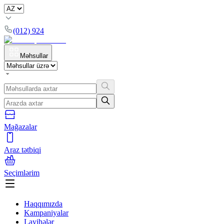
(012) 924
Məhsullar
Mağazalar
Araz tətbiqi
Seçimlərim
Haqqımızda
Kampaniyalar
Layihələr