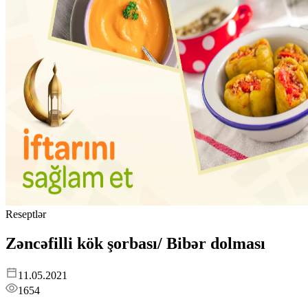
Reseptlər
Zəncəfilli kök şorbası/ Bibər dolması
11.05.2021
1654