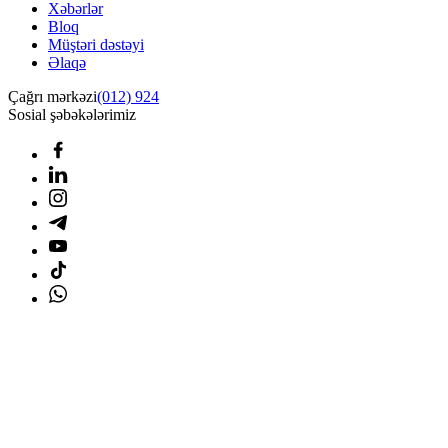
Xəbərlər
Bloq
Müştəri dəstəyi
Əlaqə
Çağrı mərkəzi
(012) 924
Sosial şəbəkələrimiz