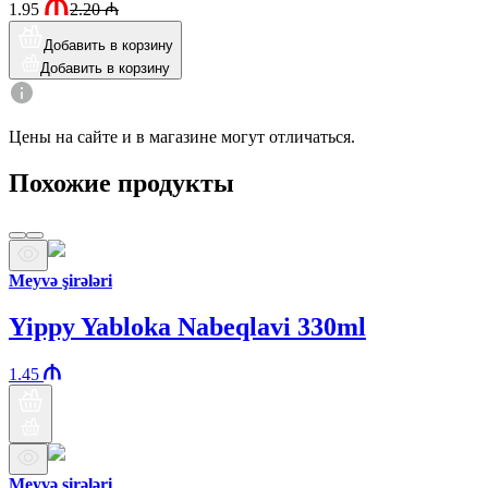
1.95
2.20
₼
Добавить в корзину
Добавить в корзину
Цены на сайте и в магазине могут отличаться.
Похожие продукты
Meyvə şirələri
Yippy Yabloka Nabeqlavi 330ml
1.45
Meyvə şirələri