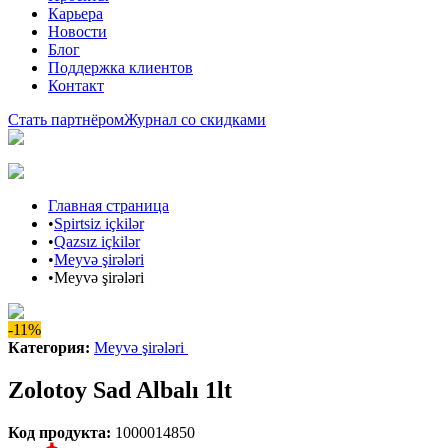
Карьера
Новости
Блог
Поддержка клиентов
Контакт
Стать партнёром
Журнал со скидками
Главная страница
•
Spirtsiz içkilər
•
Qazsız içkilər
•
Meyvə şirələri
•
Meyvə şirələri
-11%
Категория
:
Meyvə şirələri
Zolotoy Sad Albalı 1lt
Код продукта
:
1000014850