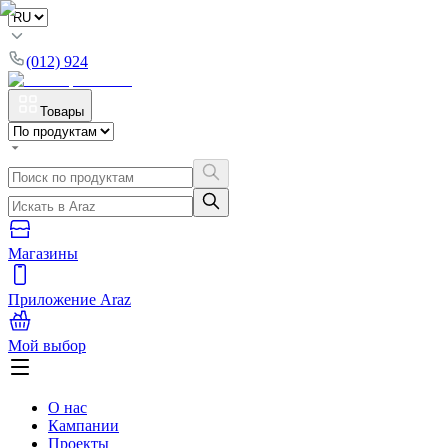
(012) 924
Товары
Магазины
Приложение Araz
Мой выбор
О нас
Кампании
Проекты