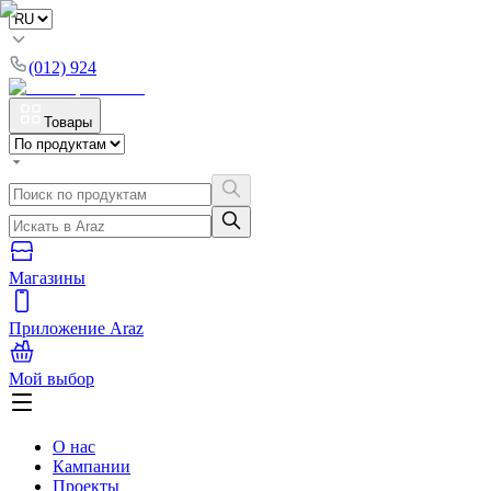
(012) 924
Товары
Магазины
Приложение Araz
Мой выбор
О нас
Кампании
Проекты