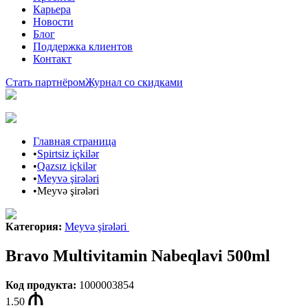
Карьера
Новости
Блог
Поддержка клиентов
Контакт
Стать партнёром
Журнал со скидками
Главная страница
•
Spirtsiz içkilər
•
Qazsız içkilər
•
Meyvə şirələri
•
Meyvə şirələri
Категория
:
Meyvə şirələri
Bravo Multivitamin Nabeqlavi 500ml
Код продукта
:
1000003854
1.50