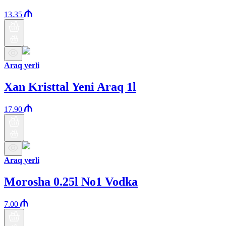
13.35
Araq yerli
Xan Kristtal Yeni Araq 1l
17.90
Araq yerli
Morosha 0.25l No1 Vodka
7.00