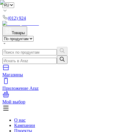
(012) 924
Товары
Магазины
Приложение Araz
Мой выбор
О нас
Кампании
Проекты