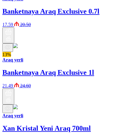
Banketnaya Araq Exclusive 0.7l
17.59
20.50
13%
Araq yerli
Banketnaya Araq Exclusive 1l
21.49
24.60
Araq yerli
Xan Kristal Yeni Araq 700ml