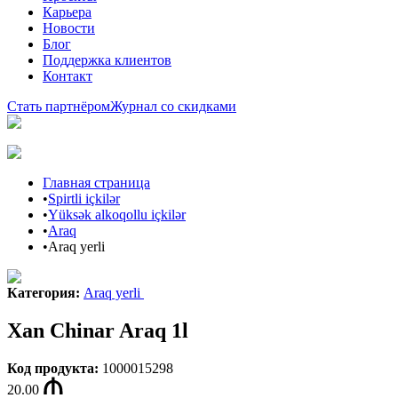
Карьера
Новости
Блог
Поддержка клиентов
Контакт
Стать партнёром
Журнал со скидками
Главная страница
•
Spirtli içkilər
•
Yüksək alkoqollu içkilər
•
Araq
•
Araq yerli
Категория
:
Araq yerli
Xan Chinar Araq 1l
Код продукта
:
1000015298
20.00