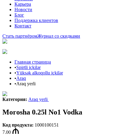
Карьера
Новости
Блог
Поддержка клиентов
Контакт
Стать партнёром
Журнал со скидками
Главная страница
•
Spirtli içkilər
•
Yüksək alkoqollu içkilər
•
Araq
•
Araq yerli
Категория
:
Araq yerli
Morosha 0.25l No1 Vodka
Код продукта
:
1000100151
7.00