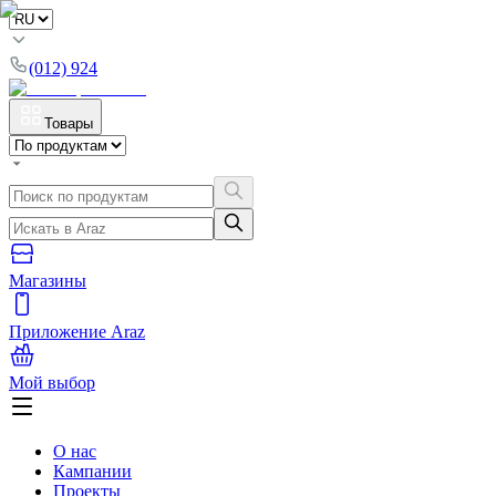
(012) 924
Товары
Магазины
Приложение Araz
Мой выбор
О нас
Кампании
Проекты