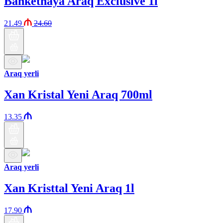
Banketnaya Araq Exclusive 1l
21.49
24.60
Araq yerli
Xan Kristal Yeni Araq 700ml
13.35
Araq yerli
Xan Kristtal Yeni Araq 1l
17.90