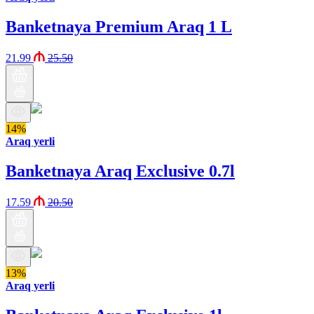
Banketnaya Premium Araq 1 L
21.99
25.50
14%
Araq yerli
Banketnaya Araq Exclusive 0.7l
17.59
20.50
13%
Araq yerli