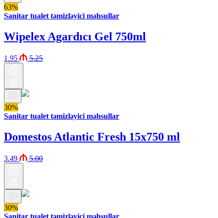
63%
Sanitar tualet təmizləyici məhsullar
Wipelex Agardıcı Gel 750ml
1.95
5.25
30%
Sanitar tualet təmizləyici məhsullar
Domestos Atlantic Fresh 15x750 ml
3.49
5.00
30%
Sanitar tualet təmizləyici məhsullar