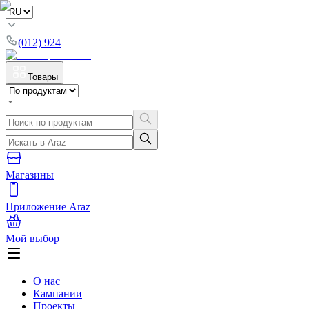
(012) 924
Товары
Магазины
Приложение Araz
Мой выбор
О нас
Кампании
Проекты