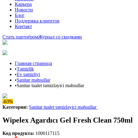
Карьера
Новости
Блог
Поддержка клиентов
Контакт
Стать партнёром
Журнал со скидками
Главная страница
•
Təmizlik
•
Ev təmizliyi
•
Sanitar məhsullar
•
Sanitar tualet təmizləyici məhsullar
-63%
Категория
:
Sanitar tualet təmizləyici məhsullar
Wipelex Agardıcı Gel Fresh Clean 750ml
Код продукта
:
1000117115