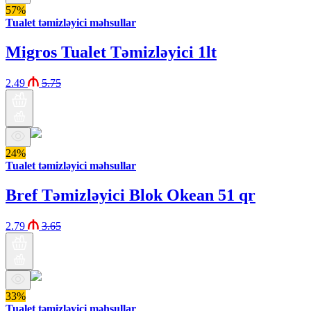
57%
Tualet təmizləyici məhsullar
Migros Tualet Təmizləyici 1lt
2.49
5.75
24%
Tualet təmizləyici məhsullar
Bref Təmizləyici Blok Okean 51 qr
2.79
3.65
33%
Tualet təmizləyici məhsullar