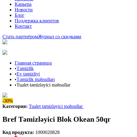
Карьера
Новости
Блог
Поддержка клиентов
Контакт
Стать партнёром
Журнал со скидками
Главная страница
•
Təmizlik
•
Ev təmizliyi
•
Təmizlik məhsulları
•
Tualet təmizləyici məhsullar
-30%
Категория
:
Tualet təmizləyici məhsullar
Bref Təmizləyici Blok Okean 50qr
Код продукта
:
1000020828