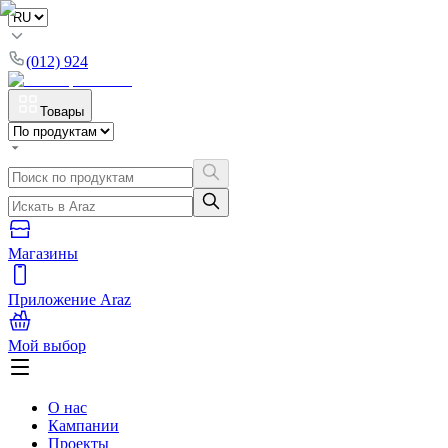
(012) 924
Товары
Магазины
Приложение Araz
Мой выбор
О нас
Кампании
Проекты