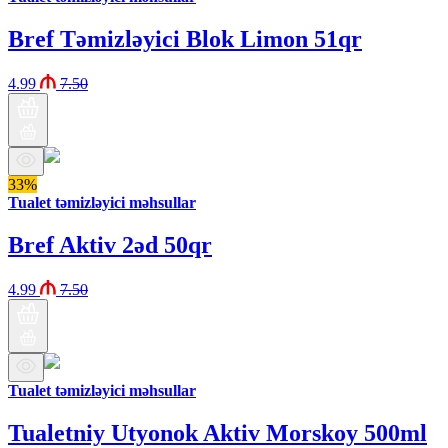
Bref Təmizləyici Blok Limon 51qr
4.99
7.50
33%
Tualet təmizləyici məhsullar
Bref Aktiv 2əd 50qr
4.99
7.50
Tualet təmizləyici məhsullar
Tualetniy Utyonok Aktiv Morskoy 500ml