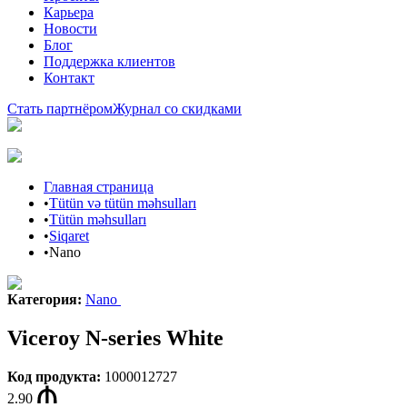
Карьера
Новости
Блог
Поддержка клиентов
Контакт
Стать партнёром
Журнал со скидками
Главная страница
•
Tütün və tütün məhsulları
•
Tütün məhsulları
•
Siqaret
•
Nano
Категория
:
Nano
Viceroy N-series White
Код продукта
:
1000012727
2.90