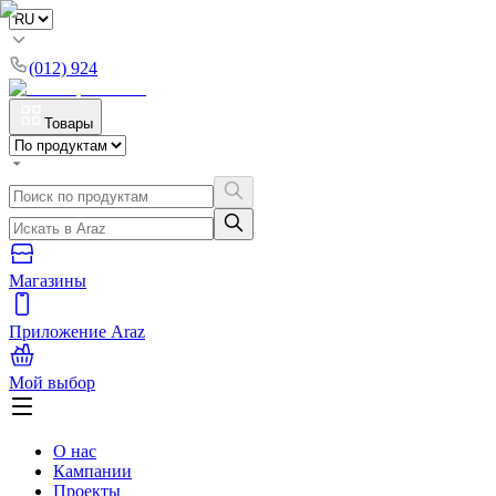
(012) 924
Товары
Магазины
Приложение Araz
Мой выбор
О нас
Кампании
Проекты