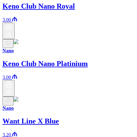
Keno Club Nano Royal
3.00
Nano
Keno Club Nano Platinium
3.00
Nano
Want Line X Blue
3.20