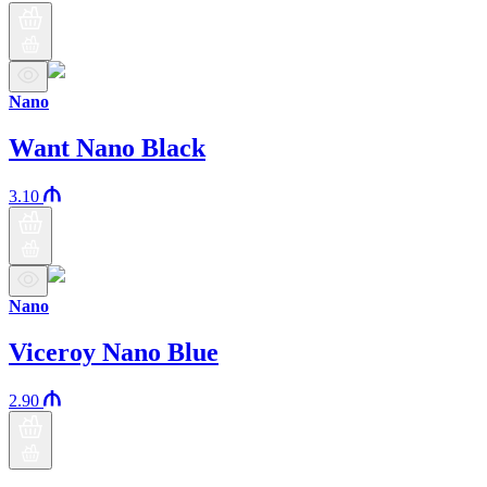
Nano
Want Nano Black
3.10
Nano
Viceroy Nano Blue
2.90