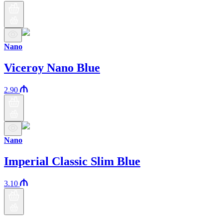
Nano
Viceroy Nano Blue
2.90
Nano
Imperial Classic Slim Blue
3.10