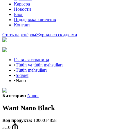
Карьера
Новости
Блог
Поддержка клиентов
Контакт
Стать партнёром
Журнал со скидками
Главная страница
•
Tütün və tütün məhsulları
•
Tütün məhsulları
•
Siqaret
•
Nano
Категория
:
Nano
Want Nano Black
Код продукта
:
1000014858
3.10