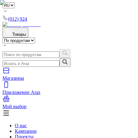
(012) 924
Товары
Магазины
Приложение Araz
Мой выбор
О нас
Кампании
Проекты