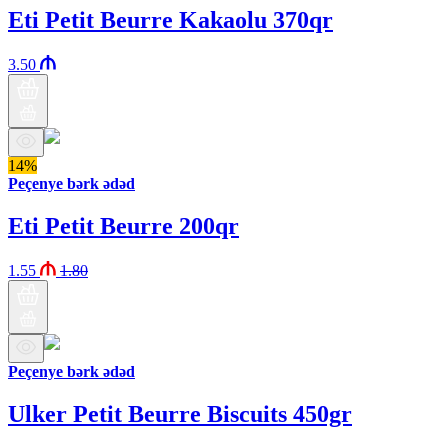
Eti Petit Beurre Kakaolu 370qr
3.50
14%
Peçenye bərk ədəd
Eti Petit Beurre 200qr
1.55
1.80
Peçenye bərk ədəd
Ulker Petit Beurre Biscuits 450gr