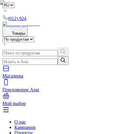
(012) 924
Товары
Магазины
Приложение Araz
Мой выбор
О нас
Кампании
Проекты