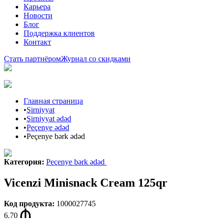
Карьера
Новости
Блог
Поддержка клиентов
Контакт
Стать партнёром
Журнал со скидками
Главная страница
•
Şirniyyat
•
Şirniyyat ədəd
•
Peçenye ədəd
•
Peçenye bərk ədəd
Категория
:
Peçenye bərk ədəd
Vicenzi Minisnack Cream 125qr
Код продукта
:
1000027745
6.70