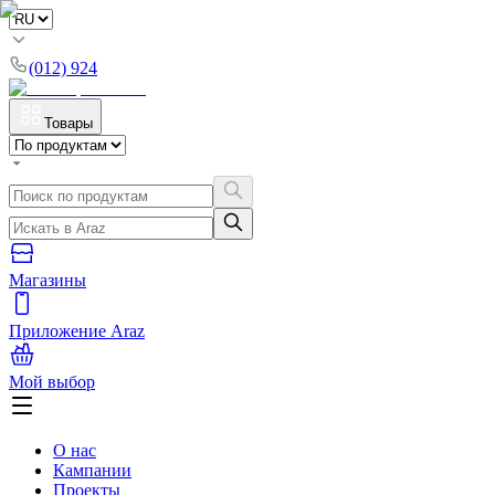
(012) 924
Товары
Магазины
Приложение Araz
Мой выбор
О нас
Кампании
Проекты