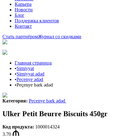
Карьера
Новости
Блог
Поддержка клиентов
Контакт
Стать партнёром
Журнал со скидками
Главная страница
•
Şirniyyat
•
Şirniyyat ədəd
•
Peçenye ədəd
•
Peçenye bərk ədəd
Категория
:
Peçenye bərk ədəd
Ulker Petit Beurre Biscuits 450gr
Код продукта
:
1000014324
3.70