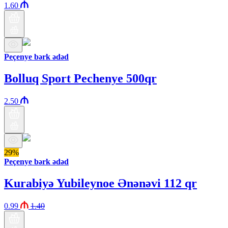
1.60
Peçenye bərk ədəd
Bolluq Sport Pechenye 500qr
2.50
29%
Peçenye bərk ədəd
Kurabiyə Yubileynoe Ənənəvi 112 qr
0.99
1.40