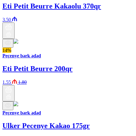
Eti Petit Beurre Kakaolu 370qr
3.50
14%
Peçenye bərk ədəd
Eti Petit Beurre 200qr
1.55
1.80
Peçenye bərk ədəd
Ulker Pecenye Kakao 175gr